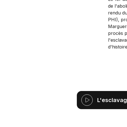
de l'abo
rendu du
PHI), pro
Margueri
procès p
l'esclav
d'histoire