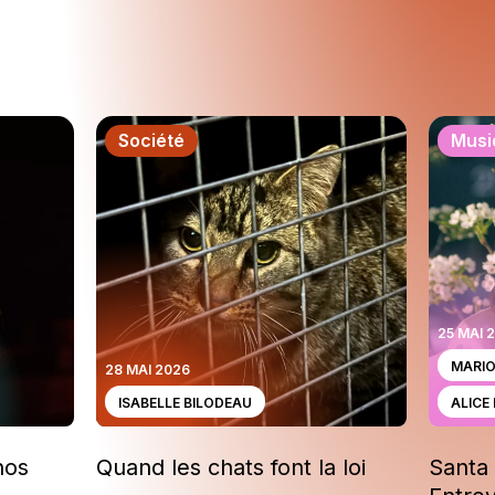
Société
Musi
25 MAI 
MARI
28 MAI 2026
ISABELLE BILODEAU
ALICE
nos
Quand les chats font la loi
Santa