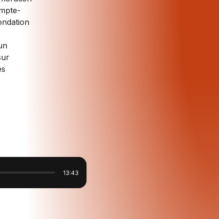
ompte-
ondation
un
sur
es
13:43