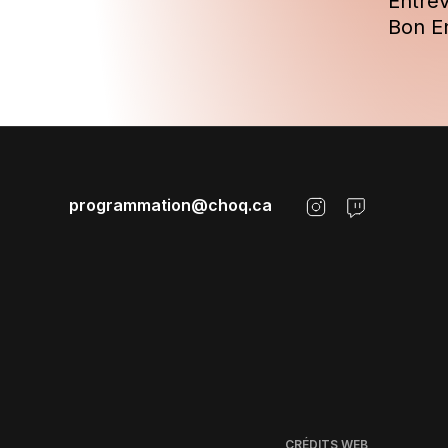
Entre
Bon E
programmation@choq.ca
CRÉDITS WEB