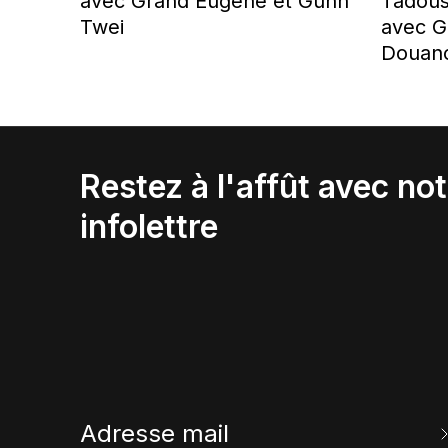
avec Grand Eugène et Guhn
Tadous
Twei
avec G
Douanc
Restez à l'affût avec not
infolettre