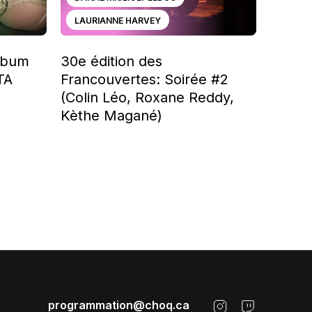
LAURIANNE HARVEY
album
30e édition des
TA
Francouvertes: Soirée #2
(Colin Léo, Roxane Reddy,
Kèthe Magané)
programmation@choq.ca