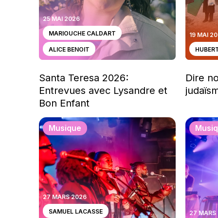
25 MAI 2026
MARIOUCHE CALDART
19 MAI 2
ALICE BENOIT
HUBER
Santa Teresa 2026:
Dire n
Entrevues avec Lysandre et
judaïs
Bon Enfant
Musique
Musi
27 MARS 2026
SAMUEL LACASSE
27 MARS