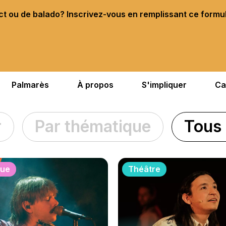
ect ou de balado? Inscrivez-vous en remplissant ce formu
Palmarès
À propos
S'impliquer
Ca
r
Par thématique
Tous 
que
Théâtre