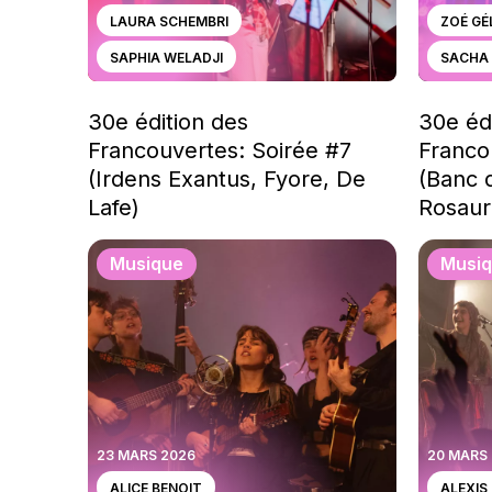
LAURA SCHEMBRI
ZOÉ GÉ
SAPHIA WELADJI
SACHA 
30e édition des
30e éd
Francouvertes: Soirée #7
Franco
(Irdens Exantus, Fyore, De
(Banc 
Lafe)
Rosaur
Musique
Musi
23 MARS 2026
20 MARS
ALICE BENOIT
ALEXIS