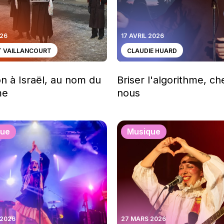
026
17 AVRIL 2026
T VAILLANCOURT
CLAUDIE HUARD
on à Israël, au nom du
Briser l'algorithme, ch
me
nous
que
Musique
 2026
27 MARS 2026