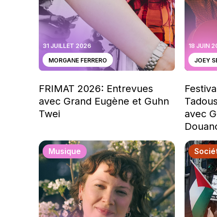
31 JUILLET 2026
18 JUIN 
MORGANE FERRERO
JOEY 
FRIMAT 2026: Entrevues
Festiva
avec Grand Eugène et Guhn
Tadous
Twei
avec G
Douanc
Musique
Socié