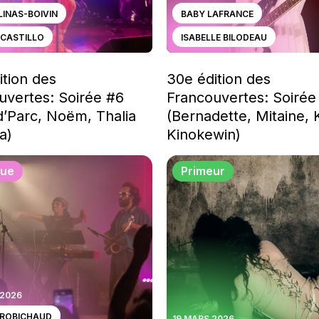
LINAS-BOIVIN
BABY LAFRANCE
CASTILLO
ISABELLE BILODEAU
ition des
30e édition des
uvertes: Soirée #6
Francouvertes: Soirée
d’Parc, Noëm, Thalia
(Bernadette, Mitaine, 
a)
Kinokewin)
que
Primeur
 2026
 ROBICHAUD
19 MARS 2026