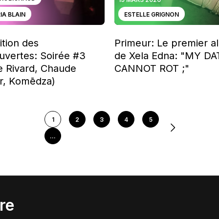
IA BLAIN
ESTELLE GRIGNON
ition des
Primeur: Le premier 
uvertes: Soirée #3
de Xela Edna: "MY DA
ie Rivard, Chaude
CANNOT ROT ;"
r, Komēdza)
1
2
3
4
5
...
re