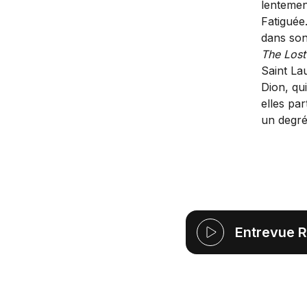
lentemen
Fatiguée
dans son
The Lost
Saint La
Dion, qui
elles pa
un degré 