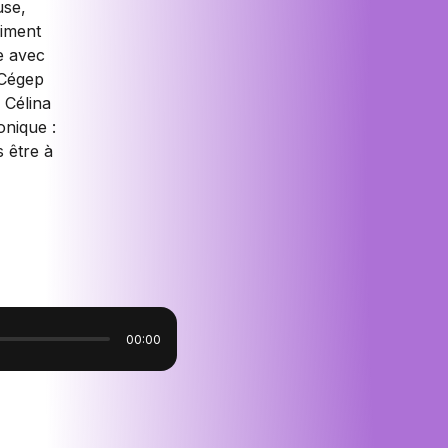
use,
aiment
e avec
 Cégep
 Célina
onique :
 être à
11:28