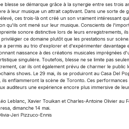
e blesse se démarque grâce à la synergie entre ses trois a
ère à leur musique un attrait captivant. Dans une sorte de 
élevé, ces trois-là ont créé un son vraiment intéressant qui
xion qu'ils ont mené sur leur musique. Conscients de l'impo
reinte sonore distinctive lors de leurs enregistrements, ils
 privilégier ce domaine plutôt que les prestations sur scène
 a permis au trio d'explorer et d'expérimenter davantage 
donnant naissance à des créations musicales imprégnées d'
artistique singulière. Toutefois, blesse ne se limite pas seul
strement, car ils ont également prévu de charmer le public l
ochains shows. Le 29 mai, ils se produiront au Casa Del Pop
in, ils enflammeront la scène de Toronto. Ces performances 
aux auditeurs une expérience encore plus immersive de leu
Léo Leblanc, Xavier Touikan et Charles-Antoine Olivier au Fe
resa, dimanche 14 mai.
Olivia-Jeri Pizzuco-Ennis