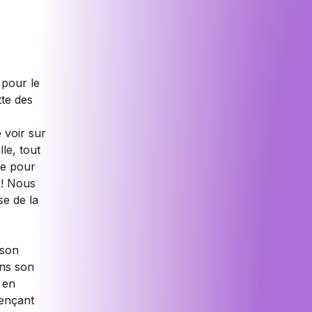
 pour le
tte des
 voir sur
le, tout
ée pour
 ! Nous
se de la
 son
ans son
 en
ençant