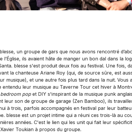
blesse, un groupe de gars que nous avons rencontré d’abo
e l’Église, ils avaient hâte de manger un bon dal dans la lo
Santa. blesse s'est produit deux fois au festival. Une fois, 
vant la chanteuse Ariane Roy (qui, de source sûre, est aus
eur musique), et une autre fois plus tard dans la nuit. Vous 
e entendu leur musique au Taverne Tour cet hiver à Montr
n
bedroom pop
et DIY s'inspirant de la musique punk anglais
nt leur son de groupe de garage (Zen Bamboo), ils travaille
hui à trois, parfois accompagnés en festival par leur batteu
. blesse est un projet intime qui a réuni ces trois-là au co
ières années. C'est le lien qui les unit qui fait leur spécifici
 Xavier Toukian à propos du groupe.