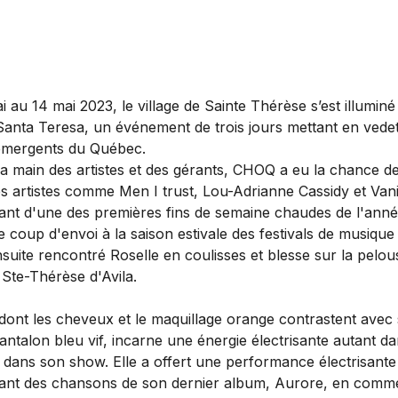
 au 14 mai 2023, le village de Sainte Thérèse s’est illuminé
 Santa Teresa, un événement de trois jours mettant en vede
 émergents du Québec.
la main des artistes et des gérants, CHOQ a eu la chance de
s artistes comme Men I trust, Lou-Adrianne Cassidy et Vanil
tant d'une des premières fins de semaine chaudes de l'ann
e coup d'envoi à la saison estivale des festivals de musique
suite rencontré Roselle en coulisses et blesse sur la pelou
 Ste-Thérèse d'Avila.
 dont les cheveux et le maquillage orange contrastent avec
pantalon bleu vif, incarne une énergie électrisante autant d
 dans son show. Elle a offert une performance électrisante
tant des chansons de son dernier album, Aurore, en comm