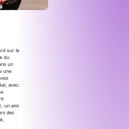
rd sur le
ge du
dans un
si une
avez
éal, avec
e.
nt
r, un ami
urs des
té,