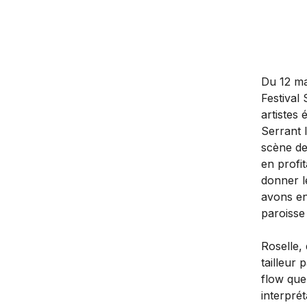
Du 12 mai
Festival
artistes
Serrant 
scène de
en profi
donner l
avons en
paroisse
Roselle,
tailleur 
flow que
interpré