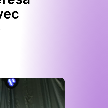
vec
e