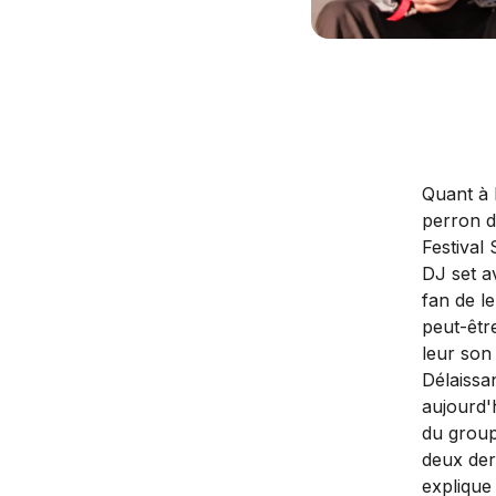
Quant à 
perron d
Festival 
DJ set a
fan de l
peut-êtr
leur so
Délaissa
aujourd'
du groupe
deux dern
explique