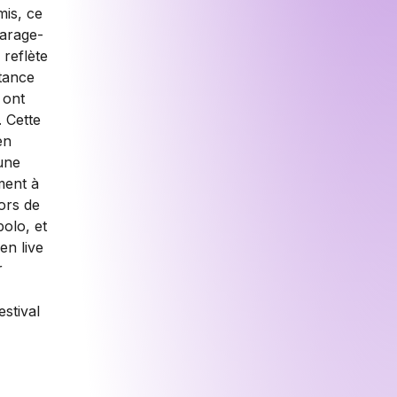
mis, ce
garage-
 reflète
rtance
 ont
. Cette
en
une
ement à
ors de
olo, et
en live
r
stival