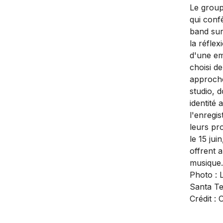
Le group
qui conf
band sur
la réfle
d'une emp
choisi de
approche
studio, 
identité 
l'enregi
leurs pr
le 15 ju
offrent 
musique.
Photo : 
Santa Te
Crédit : 