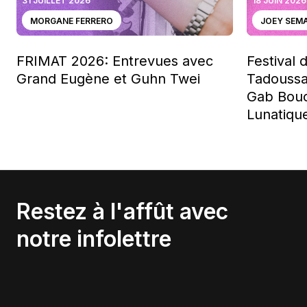
31 JUILLET 2026
18 JUIN 2026
MORGANE FERRERO
JOEY SEM
FRIMAT 2026: Entrevues avec
Festival 
Grand Eugène et Guhn Twei
Tadoussa
Gab Bouc
Lunatiqu
Restez à l'affût avec
notre infolettre