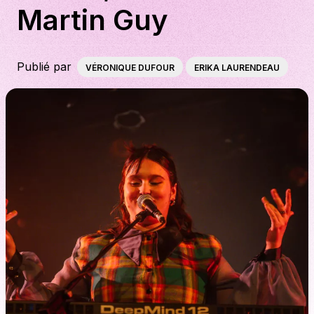
Martin Guy
À propos
S'impliquer
Publié par
VÉRONIQUE DUFOUR
ERIKA LAURENDEAU
Carrière
Location studio