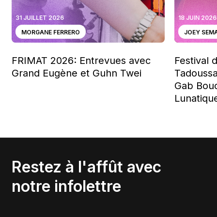
31 JUILLET 2026
18 JUIN 2026
MORGANE FERRERO
JOEY SEM
FRIMAT 2026: Entrevues avec
Festival 
Grand Eugène et Guhn Twei
Tadoussa
Gab Bouc
Lunatiqu
Restez à l'affût avec
notre infolettre