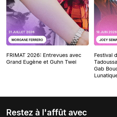
31 JUILLET 2026
18 JUIN 2026
MORGANE FERRERO
JOEY SEM
FRIMAT 2026: Entrevues avec
Festival 
Grand Eugène et Guhn Twei
Tadoussa
Gab Bouc
Lunatiqu
Restez à l'affût avec