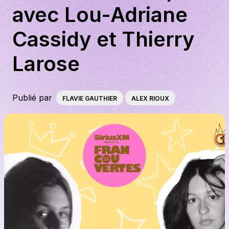
avec Lou-Adriane
À propos
Cassidy et Thierry
S'impliquer
Larose
Carrière
Publié par
FLAVIE GAUTHIER
ALEX RIOUX
Location studio