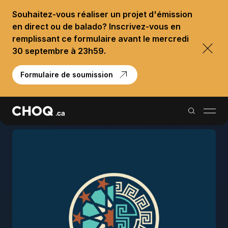
Souhaitez-vous réaliser un projet d'émission
en direct ou de balado? Inscrivez-vous en
remplissant ce formulaire avant le mercredi
30 septembre à 23h59.
Formulaire de soumission
Balados
Reportages
Palmarès