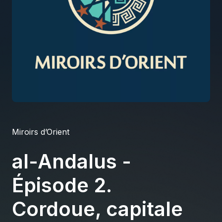
À propos
S'impliquer
Carrière
Location studio
Miroirs d’Orient
al-Andalus -
Épisode 2.
Cordoue, capitale