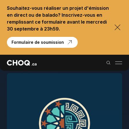
Souhaitez-vous réaliser un projet d'émission
en direct ou de balado? Inscrivez-vous en
remplissant ce formulaire avant le mercredi
30 septembre à 23h59.
Formulaire de soumission
Balados
Reportages
Palmarès