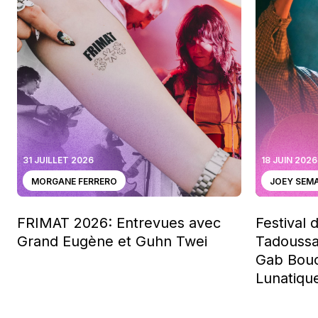
31 JUILLET 2026
18 JUIN 2026
MORGANE FERRERO
JOEY SEM
FRIMAT 2026: Entrevues avec
Festival 
Grand Eugène et Guhn Twei
Tadoussa
Gab Bouc
Lunatiqu