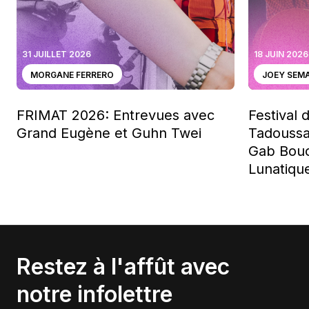
31 JUILLET 2026
18 JUIN 2026
MORGANE FERRERO
JOEY SEM
FRIMAT 2026: Entrevues avec
Festival 
Grand Eugène et Guhn Twei
Tadoussa
Gab Bouc
Lunatiqu
Restez à l'affût avec
notre infolettre