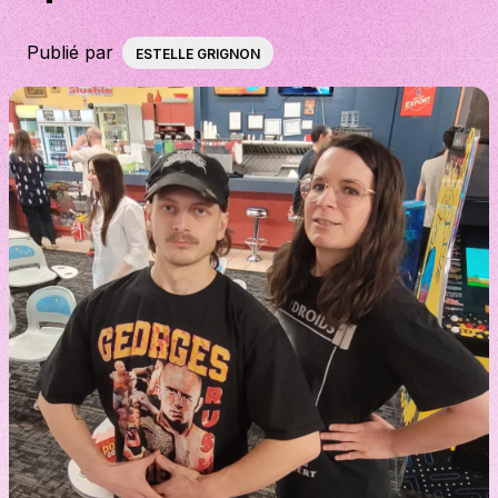
À propos
Publié par
ESTELLE GRIGNON
S'impliquer
Carrière
Location studio