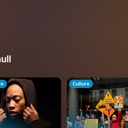
ull
re
Culture