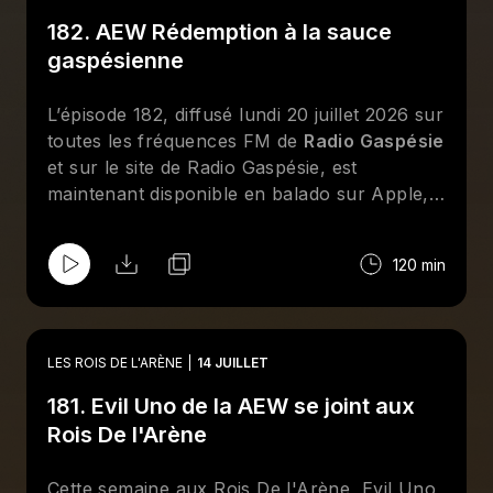
menu : le PPV Redemption de la AEW, une
182. AEW Rédemption à la sauce
nouvelle chronique "Il était une fois" et des
entrevues téléphoniques avec Louis-Michel
gaspésienne
Lelièvre, Mathis Myre et Audrey Moreau.
Abonnez-vous sur Apple et/ou Spotify et
L’épisode 182, diffusé lundi 20 juillet 2026 sur
suivez la page Facebook des
Rois De
toutes les fréquences FM de
Radio Gaspésie
l'Arène
!
et sur le site de Radio Gaspésie, est
maintenant disponible en balado sur Apple,
Spotify et le site de
CHOQ
. Cette semaine
aux
Rois De l'Arène
, Jean-François Kelly,
120 min
Dave Ferguson, Bertrand Hébert, Geneviève
Goulet (Lufisto) et Émilie Gagné reviennent
sur les moments forts de l'actualité de la
lutte professionnelle. Au menu : le PPV
LES ROIS DE L'ARÈNE
14 JUILLET
Redemption de la AEW revisité à la sauce
181. Evil Uno de la AEW se joint aux
gaspésienne, une discussion sur
l'importance de savoir bien se vendre dans
Rois De l'Arène
le monde de la lutte, ainsi qu'un Top-10 à
l'aveugle des meilleurs finishers de tous les
Cette semaine aux Rois De l'Arène, Evil Uno