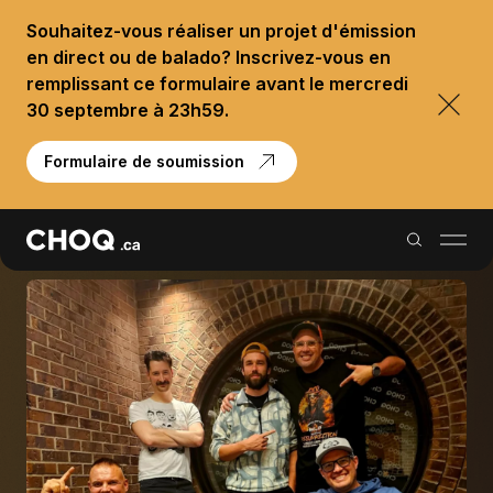
Souhaitez-vous réaliser un projet d'émission
en direct ou de balado? Inscrivez-vous en
remplissant ce formulaire avant le mercredi
30 septembre à 23h59.
Formulaire de soumission
Balados
Reportages
Palmarès