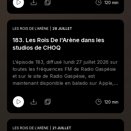
120 min
Martel. Aussi, entrevue avec le lutteur
québécois Matt Sparkle (Mathieu Ménard).
LES ROIS DE L'ARÈNE
28 JUILLET
183. Les Rois De l'Arène dans les
studios de CHOQ
L’épisode 183, diffusé lundi 27 juillet 2026 sur
toutes les fréquences FM de Radio Gaspésie
et sur le site de Radio Gaspésie, est
maintenant disponible en balado sur Apple,
Spotify et le site de CHOQ. Cette semaine aux
Rois De l'Arène, Jean-François Kelly reçoit
120 min
deux chouchous de l'émission : Giancarlo
Mastropietro et Maxime Champagne. Tous
reviennent sur les moments forts de
l'actualité de la lutte professionnelle. Au
LES ROIS DE L'ARÈNE
21 JUILLET