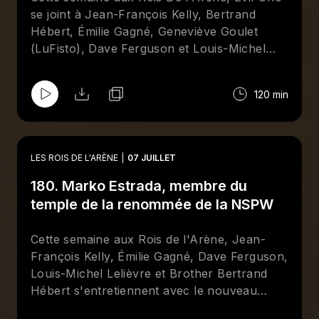
temps. Abonnez-vous sur Apple et/ou
se joint à Jean-François Kelly, Bertrand
Spotify et suivez la page Facebook des
Rois
Hébert, Émilie Gagné, Geneviève Goulet
De l'Arène
!
(LuFisto), Dave Ferguson et Louis-Michel
Lelièvre pour mettre la table sur les galas de
Mystery Wrestling et de la All Elite Wrestling
120 min
qui se tiendront à la fin du mois de juillet, à
Montréal.
LES ROIS DE L'ARÈNE
07 JUILLET
180. Marko Estrada, membre du
temple de la renommée de la NSPW
Cette semaine aux Rois de l'Arène, Jean-
François Kelly, Émilie Gagné, Dave Ferguson,
Louis-Michel Lelièvre et Brother Bertrand
Hébert s'entretiennent avec le nouveau
membre du temple de la renomée de la