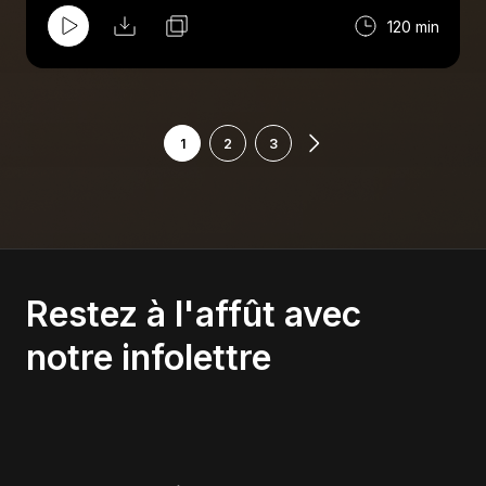
NSPW, le "champian du mande", Marko
120 min
Estrada. Aussi au menu : Comiccon, Mick
Foley, AAA et le meilleur lutteur de tous les
temps.
1
2
3
Restez à l'affût avec
notre infolettre