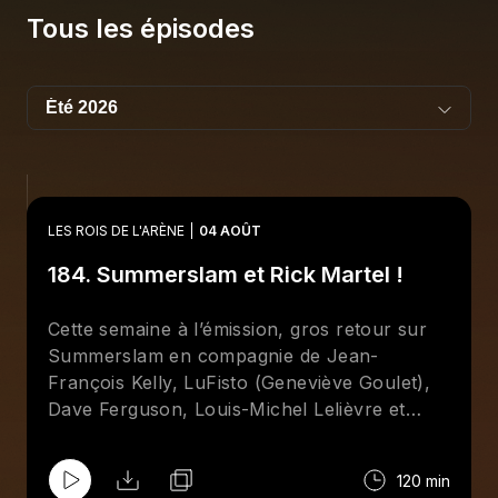
Tous les épisodes
LES ROIS DE L'ARÈNE
04 AOÛT
184. Summerslam et Rick Martel !
Cette semaine à l’émission, gros retour sur
Summerslam en compagnie de Jean-
François Kelly, LuFisto (Geneviève Goulet),
Dave Ferguson, Louis-Michel Lelièvre et
surtout
Brother
Bertrand Hébert qui était
présent à Minneapolis en compagnie de Rick
120 min
Martel. Aussi, entrevue avec le lutteur