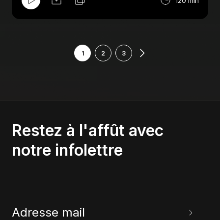
120 min
Estrada. Aussi au menu : Comiccon, Mick
Foley, AAA et le meilleur lutteur de tous les
temps.
1
2
3
Restez à l'affût avec
notre infolettre