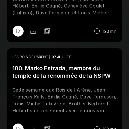
Spotify et suivez la page Facebook des
Rois
Hébert, Émilie Gagné, Geneviève Goulet
De l'Arène
!
(LuFisto), Dave Ferguson et Louis-Michel
Lelièvre pour mettre la table sur les galas de
Mystery Wrestling et de la All Elite Wrestling
120 min
qui se tiendront à la fin du mois de juillet, à
Montréal.
LES ROIS DE L'ARÈNE
07 JUILLET
180. Marko Estrada, membre du
temple de la renommée de la NSPW
Cette semaine aux Rois de l'Arène, Jean-
François Kelly, Émilie Gagné, Dave Ferguson,
Louis-Michel Lelièvre et Brother Bertrand
Hébert s'entretiennent avec le nouveau
membre du temple de la renomée de la
NSPW, le "champian du mande", Marko