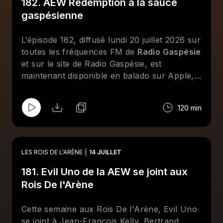
182. AEW Rédemption à la sauce
nouvelle chronique "Il était une fois" et des
entrevues téléphoniques avec Louis-Michel
gaspésienne
Lelièvre, Mathis Myre et Audrey Moreau.
Abonnez-vous sur Apple et/ou Spotify et
L’épisode 182, diffusé lundi 20 juillet 2026 sur
suivez la page Facebook des
Rois De
toutes les fréquences FM de
Radio Gaspésie
l'Arène
!
et sur le site de Radio Gaspésie, est
maintenant disponible en balado sur Apple,
Spotify et le site de
CHOQ
. Cette semaine
aux
Rois De l'Arène
, Jean-François Kelly,
120 min
Dave Ferguson, Bertrand Hébert, Geneviève
Goulet (Lufisto) et Émilie Gagné reviennent
sur les moments forts de l'actualité de la
lutte professionnelle. Au menu : le PPV
LES ROIS DE L'ARÈNE
14 JUILLET
Redemption de la AEW revisité à la sauce
181. Evil Uno de la AEW se joint aux
gaspésienne, une discussion sur
l'importance de savoir bien se vendre dans
Rois De l'Arène
le monde de la lutte, ainsi qu'un Top-10 à
l'aveugle des meilleurs finishers de tous les
Cette semaine aux Rois De l'Arène, Evil Uno
temps. Abonnez-vous sur Apple et/ou
se joint à Jean-François Kelly, Bertrand