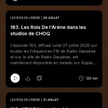
québécois Matt Sparkle (Mathieu Ménard).
LES ROIS DE L'ARÈNE
28 JUILLET
183. Les Rois De l'Arène dans les
studios de CHOQ
L’épisode 183, diffusé lundi 27 juillet 2026 sur
toutes les fréquences FM de Radio Gaspésie
et sur le site de Radio Gaspésie, est
maintenant disponible en balado sur Apple,
Spotify et le site de CHOQ. Cette semaine aux
Rois De l'Arène, Jean-François Kelly reçoit
120 min
deux chouchous de l'émission : Giancarlo
Mastropietro et Maxime Champagne. Tous
reviennent sur les moments forts de
l'actualité de la lutte professionnelle. Au
LES ROIS DE L'ARÈNE
21 JUILLET
menu : le PPV Redemption de la AEW, une