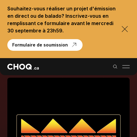
Souhaitez-vous réaliser un projet d'émission
en direct ou de balado? Inscrivez-vous en
remplissant ce formulaire avant le mercredi
30 septembre à 23h59.
Formulaire de soumission
Balados
Reportages
Palmarès