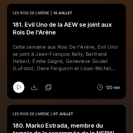
sur les moments forts de l'actualité de la
lutte professionnelle. Au menu : le PPV
LES ROIS DE L'ARÈNE
14 JUILLET
Redemption de la AEW revisité à la sauce
181. Evil Uno de la AEW se joint aux
gaspésienne, une discussion sur
l'importance de savoir bien se vendre dans
Rois De l'Arène
le monde de la lutte, ainsi qu'un Top-10 à
l'aveugle des meilleurs finishers de tous les
Cette semaine aux Rois De l'Arène, Evil Uno
temps. Abonnez-vous sur Apple et/ou
se joint à Jean-François Kelly, Bertrand
Spotify et suivez la page Facebook des
Rois
Hébert, Émilie Gagné, Geneviève Goulet
De l'Arène
!
(LuFisto), Dave Ferguson et Louis-Michel
Lelièvre pour mettre la table sur les galas de
Mystery Wrestling et de la All Elite Wrestling
120 min
qui se tiendront à la fin du mois de juillet, à
Montréal.
LES ROIS DE L'ARÈNE
07 JUILLET
180. Marko Estrada, membre du