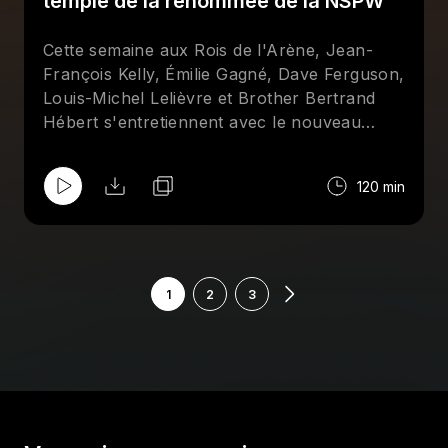
temple de la renommée de la NSPW
Cette semaine aux Rois de l'Arène, Jean-
François Kelly, Émilie Gagné, Dave Ferguson,
Louis-Michel Lelièvre et Brother Bertrand
Hébert s'entretiennent avec le nouveau
membre du temple de la renomée de la
NSPW, le "champian du mande", Marko
120 min
Estrada. Aussi au menu : Comiccon, Mick
Foley, AAA et le meilleur lutteur de tous les
temps.
1
2
3