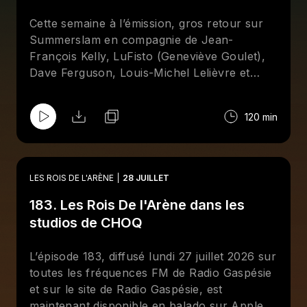
Cette semaine à l’émission, gros retour sur
Summerslam en compagnie de Jean-
François Kelly, LuFisto (Geneviève Goulet),
Dave Ferguson, Louis-Michel Lelièvre et
surtout
Brother
Bertrand Hébert qui était
présent à Minneapolis en compagnie de Rick
120 min
Martel. Aussi, entrevue avec le lutteur
québécois Matt Sparkle (Mathieu Ménard).
LES ROIS DE L'ARÈNE
28 JUILLET
183. Les Rois De l'Arène dans les
studios de CHOQ
L’épisode 183, diffusé lundi 27 juillet 2026 sur
toutes les fréquences FM de Radio Gaspésie
et sur le site de Radio Gaspésie, est
maintenant disponible en balado sur Apple,