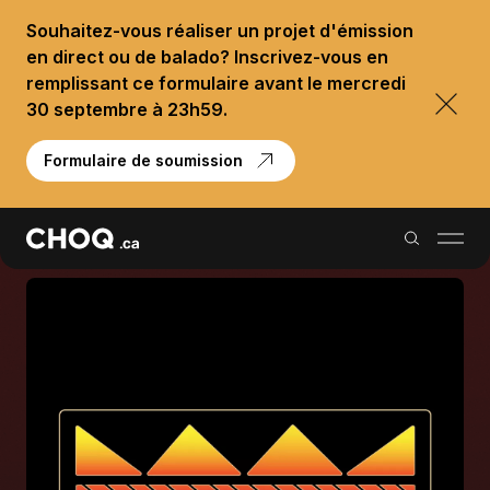
Souhaitez-vous réaliser un projet d'émission
en direct ou de balado? Inscrivez-vous en
remplissant ce formulaire avant le mercredi
30 septembre à 23h59.
Formulaire de soumission
Balados
Reportages
Palmarès