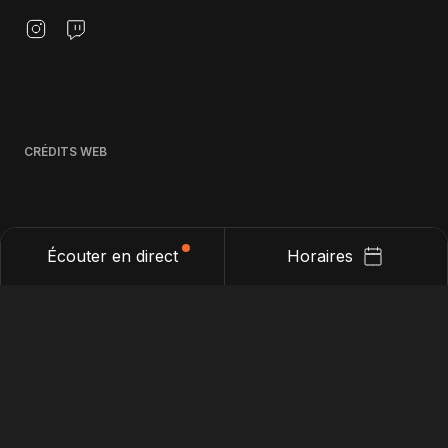
suivre
: https://linktr.ee/la_3eme_demie_podc
ast_soccer
CRÉDITS WEB
Écouter en direct
Horaires