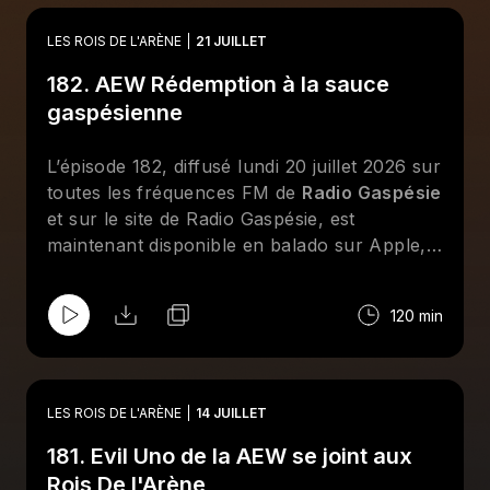
reviennent sur les moments forts de
l'actualité de la lutte professionnelle. Au
LES ROIS DE L'ARÈNE
21 JUILLET
menu : le PPV Redemption de la AEW, une
182. AEW Rédemption à la sauce
nouvelle chronique "Il était une fois" et des
entrevues téléphoniques avec Louis-Michel
gaspésienne
Lelièvre, Mathis Myre et Audrey Moreau.
Abonnez-vous sur Apple et/ou Spotify et
L’épisode 182, diffusé lundi 20 juillet 2026 sur
suivez la page Facebook des
Rois De
toutes les fréquences FM de
Radio Gaspésie
l'Arène
!
et sur le site de Radio Gaspésie, est
maintenant disponible en balado sur Apple,
Spotify et le site de
CHOQ
. Cette semaine
aux
Rois De l'Arène
, Jean-François Kelly,
120 min
Dave Ferguson, Bertrand Hébert, Geneviève
Goulet (Lufisto) et Émilie Gagné reviennent
sur les moments forts de l'actualité de la
lutte professionnelle. Au menu : le PPV
LES ROIS DE L'ARÈNE
14 JUILLET
Redemption de la AEW revisité à la sauce
181. Evil Uno de la AEW se joint aux
gaspésienne, une discussion sur
l'importance de savoir bien se vendre dans
Rois De l'Arène