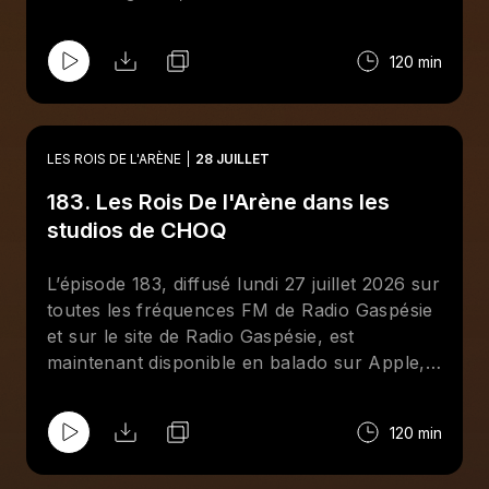
surtout
Brother
Bertrand Hébert qui était
présent à Minneapolis en compagnie de Rick
120 min
Martel. Aussi, entrevue avec le lutteur
québécois Matt Sparkle (Mathieu Ménard).
LES ROIS DE L'ARÈNE
28 JUILLET
183. Les Rois De l'Arène dans les
studios de CHOQ
L’épisode 183, diffusé lundi 27 juillet 2026 sur
toutes les fréquences FM de Radio Gaspésie
et sur le site de Radio Gaspésie, est
maintenant disponible en balado sur Apple,
Spotify et le site de CHOQ. Cette semaine aux
Rois De l'Arène, Jean-François Kelly reçoit
120 min
deux chouchous de l'émission : Giancarlo
Mastropietro et Maxime Champagne. Tous