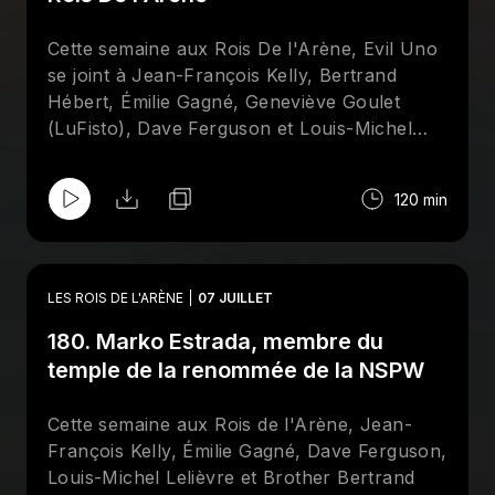
le monde de la lutte, ainsi qu'un Top-10 à
l'aveugle des meilleurs finishers de tous les
Cette semaine aux Rois De l'Arène, Evil Uno
temps. Abonnez-vous sur Apple et/ou
se joint à Jean-François Kelly, Bertrand
Spotify et suivez la page Facebook des
Rois
Hébert, Émilie Gagné, Geneviève Goulet
De l'Arène
!
(LuFisto), Dave Ferguson et Louis-Michel
Lelièvre pour mettre la table sur les galas de
Mystery Wrestling et de la All Elite Wrestling
120 min
qui se tiendront à la fin du mois de juillet, à
Montréal.
LES ROIS DE L'ARÈNE
07 JUILLET
180. Marko Estrada, membre du
temple de la renommée de la NSPW
Cette semaine aux Rois de l'Arène, Jean-
François Kelly, Émilie Gagné, Dave Ferguson,
Louis-Michel Lelièvre et Brother Bertrand