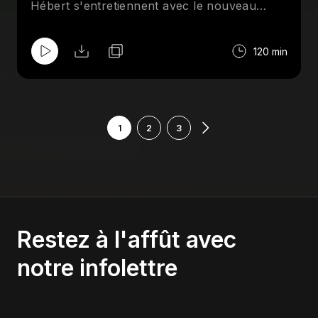
Hébert s'entretiennent avec le nouveau
membre du temple de la renomée de la
NSPW, le "champian du mande", Marko
120 min
Estrada. Aussi au menu : Comiccon, Mick
Foley, AAA et le meilleur lutteur de tous les
temps.
1
2
3
Restez à l'affût avec
notre infolettre