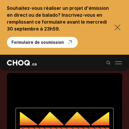
Souhaitez-vous réaliser un projet d'émission
en direct ou de balado? Inscrivez-vous en
remplissant ce formulaire avant le mercredi
30 septembre à 23h59.
Formulaire de soumission
Balados
Reportages
Palmarès