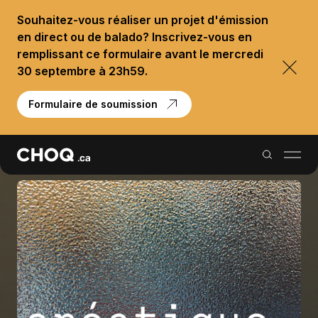
Souhaitez-vous réaliser un projet d'émission
en direct ou de balado? Inscrivez-vous en
remplissant ce formulaire avant le mercredi
30 septembre à 23h59.
Formulaire de soumission
Balados
Reportages
Palmarès