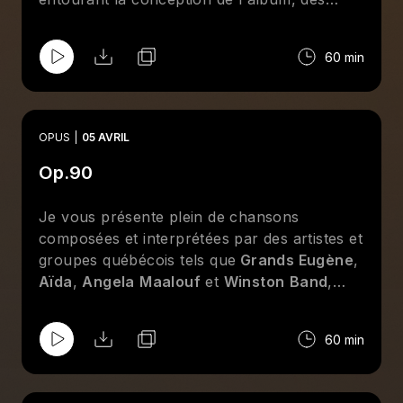
relations vécues qui ont forgé les grandes
lignes du projet et de l'impact positif que Dee
60 min
Joyce a sur Sabra et Sandy.
OPUS
05 AVRIL
Op.90
Je vous présente plein de chansons
composées et interprétées par des artistes et
groupes québécois tels que
Grands Eugène
,
Aïda
,
Angela
Maalouf
et
Winston
Band
,
pour n'en nommer que quelques-uns.
60 min