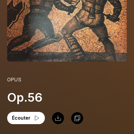
À propos
S'impliquer
Carrière
Location studio
OPUS
Op.56
Écouter