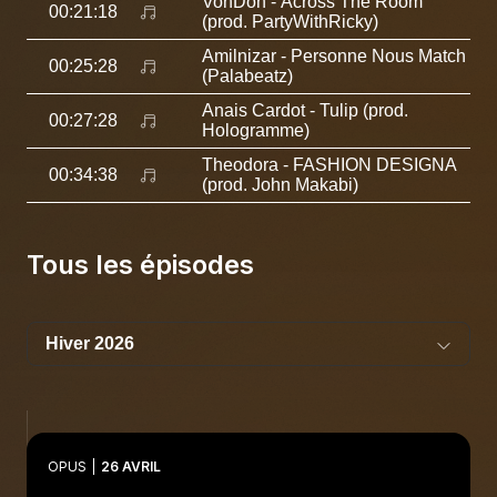
VonDon
- Across The Room
00:21:18
(prod. PartyWithRicky)
Amilnizar
- Personne Nous Match
00:25:28
(Palabeatz)
Anais Cardot
- Tulip (prod.
00:27:28
Hologramme)
Theodora
- FASHION DESIGNA
00:34:38
(prod. John Makabi)
Tous les épisodes
OPUS
26 AVRIL