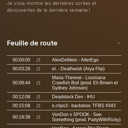
Je vous montre les dernières sorties et 
découvertes de la dernière semaine !
Feuille de route
00:00:00
AlexDeMelo
- AlterEgo
00:03:28
el.
- Deathwish (Arya Flip)
Maria-Therese
- Louisiana
00:08:44
Crawfish Boil (prod. Eli Brown et
Sydney Johnson)
00:12:08
Deadstock Dev
- IHU
00:15:08
e.clips3
- backdoor. TFBS #343
VonDon x SPOOK
- See
00:19:38
Something (prod. PartyWithRicky)