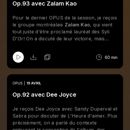
Op.93 avec Zalam Kao
Pour le dernier OPUS de la session, je reçois
le groupe montréalais
Zalam Kao
, qui vient
tout juste d'être proclamé lauréat des Syli
D'Or! On a discuté de leur victoire, mais
aussi de leur relation en tant qu'amis, colocs
et collègues ainsi que de la conception de
60 min
leur album sorti en octobre 2025,
Tou Lumin.
OPUS
19 AVRIL
Op.92 avec Dee Joyce
Je reçois Dee Joyce avec Sandy Duperval et
Sabra pour discuter de L'Heure d'aimer. Plus
précisément, on a parlé du contexte
entourant la conception de l'album, des