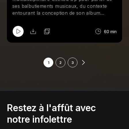
ses balbutiements musicaux, du contexte
entourant la conception de son album
Ambivalence, sorti en décembre 2025, et de
l'état de sa santé mentale qui l’a poussé à
60 min
créer le projet de 10 morceaux.
1
2
3
Restez à l'affût avec
notre infolettre