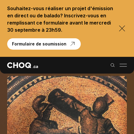
Souhaitez-vous réaliser un projet d'émission
en direct ou de balado? Inscrivez-vous en
remplissant ce formulaire avant le mercredi
30 septembre à 23h59.
Formulaire de soumission
Balados
Reportages
Palmarès