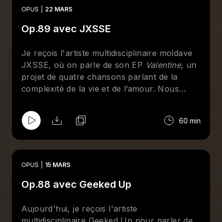
OPUS
22 MARS
Op.89 avec JXSSE
Je reçois l'artiste multidisciplinaire moldave
JXSSE, où on parle de son EP
Valentine
, un
projet de quatre chansons parlant de la
complexité de la vie et de l’amour. Nous
discutons davantage du processus créatif,
des collaborations, des influences et même
60 min
d'anecdotes associées à cet opus.
OPUS
15 MARS
Op.88 avec Geeked Up
Aujourd'hui, je reçois l'artiste
multidisciplinaire Geeked Up pour parler de