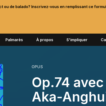
ect ou de balado? Inscrivez-vous en remplissant ce formu
Palmarès
À propos
S'impliquer
Ca
OPUS
Op.74 avec
Aka-Anghu