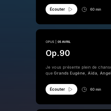
Écouter
60 min
OPUS
05 AVRIL
Op.90
Je vous présente plein de chanso
que
Grands Eugène
,
Aïda
,
Ange
Écouter
60 min