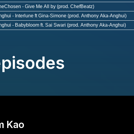
TheChosen
- Give Me All by (prod. ChefBeatz)
nghui
- Interlune ft Gina-Simone (prod. Anthony Aka-Anghui)
nghui
- Babybloom ft. Sai Swari (prod. Anthony Aka-Anghui)
épisodes
m Kao