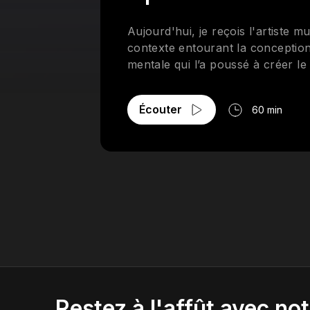
Aujourd'hui, je reçois l'artiste 
contexte entourant la conception
mentale qui l’a poussé à créer l
Écouter
60 min
Restez à l'affût avec not