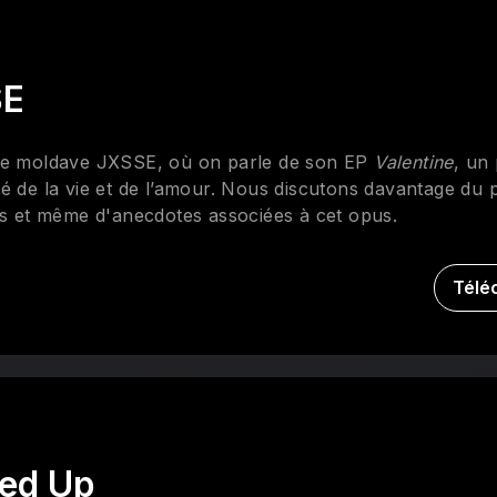
SE
inaire moldave JXSSE, où on parle de son EP
Valentine
, un 
é de la vie et de l’amour. Nous discutons davantage du p
es et même d'anecdotes associées à cet opus.
Télé
ed Up