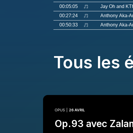
00:05:05
Jay Oh and K
00:27:24
Anthony Aka-A
00:50:33
Anthony Aka-A
Tous les 
OPUS
26 AVRIL
Op.93 avec Zala