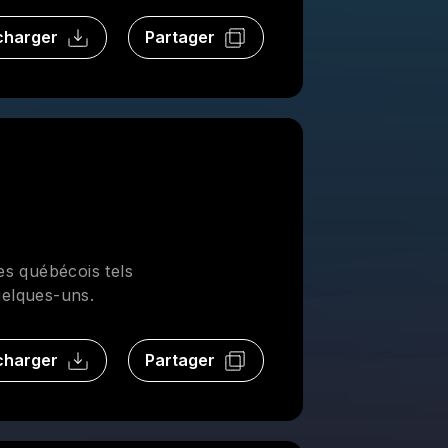
charger
Partager
es québécois tels
elques-uns.
charger
Partager