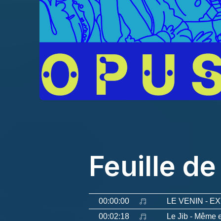
Feuille de
00:00:00
LE VENIN
- E
00:02:18
Le Jib
- Même e