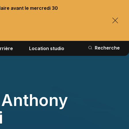
laire avant le mercredi 30
Recherche
rrière
Location studio
 Anthony
i