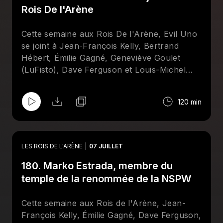
l'importance de savoir bien se vendre dans
Rois De l'Arène
le monde de la lutte, ainsi qu'un Top-10 à
l'aveugle des meilleurs finishers de tous les
Cette semaine aux Rois De l'Arène, Evil Uno
temps. Abonnez-vous sur Apple et/ou
se joint à Jean-François Kelly, Bertrand
Spotify et suivez la page Facebook des
Rois
Hébert, Émilie Gagné, Geneviève Goulet
De l'Arène
!
(LuFisto), Dave Ferguson et Louis-Michel
Lelièvre pour mettre la table sur les galas de
Mystery Wrestling et de la All Elite Wrestling
120 min
qui se tiendront à la fin du mois de juillet, à
Montréal.
LES ROIS DE L'ARÈNE
07 JUILLET
180. Marko Estrada, membre du
temple de la renommée de la NSPW
Cette semaine aux Rois de l'Arène, Jean-
François Kelly, Émilie Gagné, Dave Ferguson,