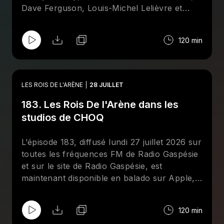
Dave Ferguson, Louis-Michel Lelièvre et
surtout
Brother
Bertrand Hébert qui était
présent à Minneapolis en compagnie de Rick
120 min
Martel. Aussi, entrevue avec le lutteur
québécois Matt Sparkle (Mathieu Ménard).
LES ROIS DE L'ARÈNE
28 JUILLET
183. Les Rois De l'Arène dans les
studios de CHOQ
L’épisode 183, diffusé lundi 27 juillet 2026 sur
toutes les fréquences FM de Radio Gaspésie
et sur le site de Radio Gaspésie, est
maintenant disponible en balado sur Apple,
Spotify et le site de CHOQ. Cette semaine aux
Rois De l'Arène, Jean-François Kelly reçoit
120 min
deux chouchous de l'émission : Giancarlo