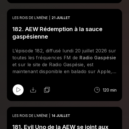
Mastropietro et Maxime Champagne. Tous
reviennent sur les moments forts de
l'actualité de la lutte professionnelle. Au
LES ROIS DE L'ARÈNE
21 JUILLET
menu : le PPV Redemption de la AEW, une
182. AEW Rédemption à la sauce
nouvelle chronique "Il était une fois" et des
entrevues téléphoniques avec Louis-Michel
gaspésienne
Lelièvre, Mathis Myre et Audrey Moreau.
Abonnez-vous sur Apple et/ou Spotify et
L’épisode 182, diffusé lundi 20 juillet 2026 sur
suivez la page Facebook des
Rois De
toutes les fréquences FM de
Radio Gaspésie
l'Arène
!
et sur le site de Radio Gaspésie, est
maintenant disponible en balado sur Apple,
Spotify et le site de
CHOQ
. Cette semaine
aux
Rois De l'Arène
, Jean-François Kelly,
120 min
Dave Ferguson, Bertrand Hébert, Geneviève
Goulet (Lufisto) et Émilie Gagné reviennent
sur les moments forts de l'actualité de la
lutte professionnelle. Au menu : le PPV
LES ROIS DE L'ARÈNE
14 JUILLET
Redemption de la AEW revisité à la sauce
181. Evil Uno de la AEW se joint aux
gaspésienne, une discussion sur