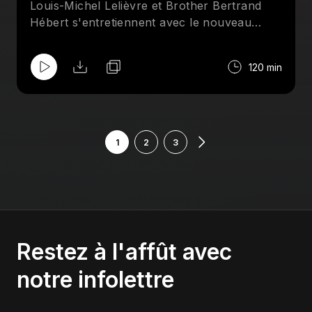
Louis-Michel Lelièvre et Brother Bertrand
Hébert s'entretiennent avec le nouveau
membre du temple de la renomée de la
NSPW, le "champian du mande", Marko
120 min
Estrada. Aussi au menu : Comiccon, Mick
Foley, AAA et le meilleur lutteur de tous les
temps.
1
2
3
Restez à l'affût avec
notre infolettre