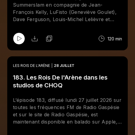
Summerslam en compagnie de Jean-
François Kelly, LuFisto (Geneviève Goulet),
Dave Ferguson, Louis-Michel Lelièvre et
surtout
Brother
Bertrand Hébert qui était
présent à Minneapolis en compagnie de Rick
120 min
Martel. Aussi, entrevue avec le lutteur
québécois Matt Sparkle (Mathieu Ménard).
LES ROIS DE L'ARÈNE
28 JUILLET
183. Les Rois De l'Arène dans les
studios de CHOQ
L’épisode 183, diffusé lundi 27 juillet 2026 sur
toutes les fréquences FM de Radio Gaspésie
et sur le site de Radio Gaspésie, est
maintenant disponible en balado sur Apple,
Spotify et le site de CHOQ. Cette semaine aux