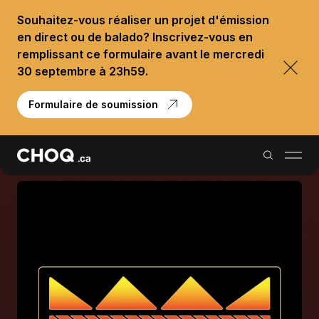
Souhaitez-vous réaliser un projet d'émission
en direct ou de balado? Inscrivez-vous en
remplissant ce formulaire avant le mercredi
30 septembre à 23h59.
Formulaire de soumission
Balados
Reportages
Palmarès