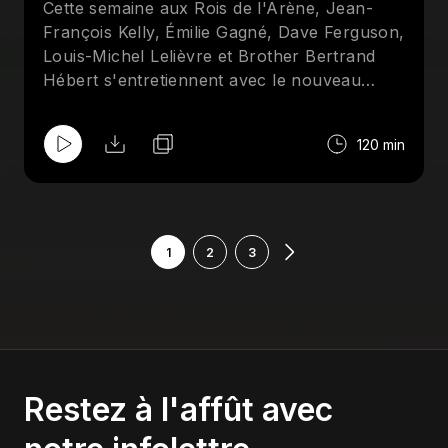
Cette semaine aux Rois de l'Arène, Jean-
François Kelly, Émilie Gagné, Dave Ferguson,
Louis-Michel Lelièvre et Brother Bertrand
Hébert s'entretiennent avec le nouveau
membre du temple de la renomée de la
NSPW, le "champian du mande", Marko
120 min
Estrada. Aussi au menu : Comiccon, Mick
Foley, AAA et le meilleur lutteur de tous les
temps.
1
2
3
Restez à l'affût avec