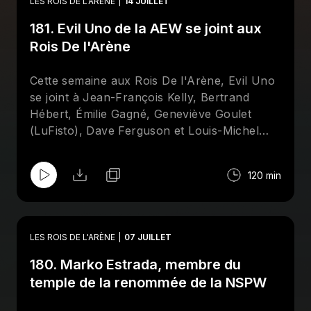
LES ROIS DE L'ARÈNE
14 JUILLET
Redemption de la AEW revisité à la sauce
181. Evil Uno de la AEW se joint aux
gaspésienne, une discussion sur
l'importance de savoir bien se vendre dans
Rois De l'Arène
le monde de la lutte, ainsi qu'un Top-10 à
l'aveugle des meilleurs finishers de tous les
Cette semaine aux Rois De l'Arène, Evil Uno
temps. Abonnez-vous sur Apple et/ou
se joint à Jean-François Kelly, Bertrand
Spotify et suivez la page Facebook des
Rois
Hébert, Émilie Gagné, Geneviève Goulet
De l'Arène
!
(LuFisto), Dave Ferguson et Louis-Michel
Lelièvre pour mettre la table sur les galas de
Mystery Wrestling et de la All Elite Wrestling
120 min
qui se tiendront à la fin du mois de juillet, à
Montréal.
LES ROIS DE L'ARÈNE
07 JUILLET
180. Marko Estrada, membre du
temple de la renommée de la NSPW