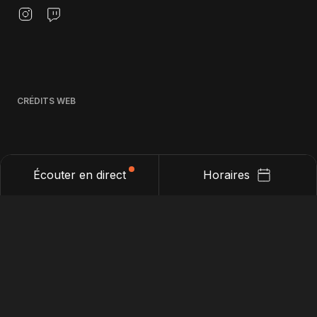
entrevues, chroniques, revue critique
de l'actualité, agenda, musique,
humour grinçant. etc.
CRÉDITS WEB
Écouter en direct
Horaires