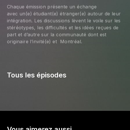
Chaque émission présente un échange
avec un(e) étudiant(e) étranger(e) autour de leur
intégration. Les discussions lèvent le voile sur les
stéréotypes, les difficultés et les idées reçues de
part et d’autre sur la communauté dont est
originaire l’invité(e) et Montréal.
Tous les épisodes
Vous aimerez aussi