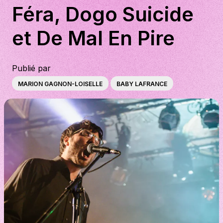
Féra, Dogo Suicide
À propos
et De Mal En Pire
S'impliquer
Carrière
Publié par
MARION GAGNON-LOISELLE
BABY LAFRANCE
Location studio