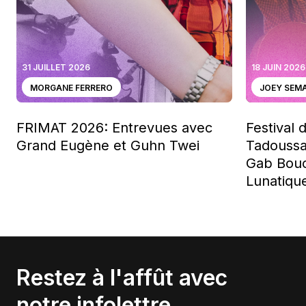
31 JUILLET 2026
18 JUIN 2026
MORGANE FERRERO
JOEY SEM
FRIMAT 2026: Entrevues avec
Festival 
Grand Eugène et Guhn Twei
Tadoussa
Gab Bouc
Lunatiqu
Restez à l'affût avec
notre infolettre