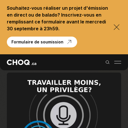
Souhaitez-vous réaliser un projet d'émission
en direct ou de balado? Inscrivez-vous en
remplissant ce formulaire avant le mercredi
30 septembre à 23h59.
Formulaire de soumission
Balados
Reportages
Palmarès