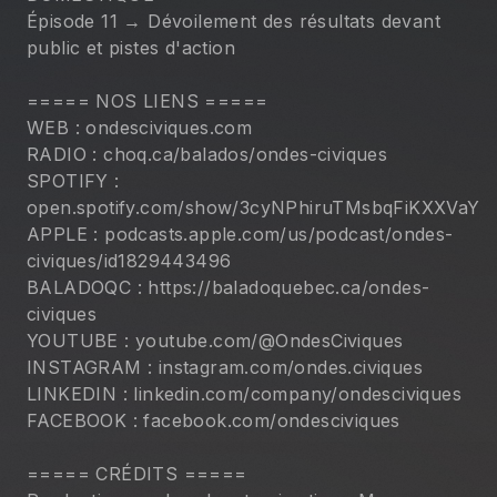
Épisode 11 → Dévoilement des résultats devant 
public et pistes d'action
===== NOS LIENS =====
WEB : ondesciviques.com
RADIO : choq.ca/balados/ondes-civiques
SPOTIFY : 
open.spotify.com/show/3cyNPhiruTMsbqFiKXXVaY
APPLE : podcasts.apple.com/us/podcast/ondes-
civiques/id1829443496
BALADOQC : https://baladoquebec.ca/ondes-
civiques
YOUTUBE : youtube.com/@OndesCiviques
INSTAGRAM : instagram.com/ondes.civiques
LINKEDIN : linkedin.com/company/ondesciviques
FACEBOOK : facebook.com/ondesciviques
===== CRÉDITS ===== 