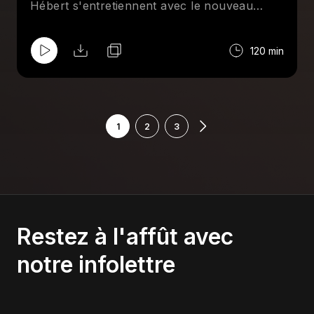
Hébert s'entretiennent avec le nouveau
membre du temple de la renomée de la
NSPW, le "champian du mande", Marko
120 min
Estrada. Aussi au menu : Comiccon, Mick
Foley, AAA et le meilleur lutteur de tous les
temps.
1
2
3
Restez à l'affût avec
notre infolettre