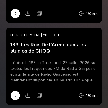
surtout
Brother
Bertrand Hébert qui était
présent à Minneapolis en compagnie de Rick
120 min
Martel. Aussi, entrevue avec le lutteur
québécois Matt Sparkle (Mathieu Ménard).
LES ROIS DE L'ARÈNE
28 JUILLET
183. Les Rois De l'Arène dans les
studios de CHOQ
L’épisode 183, diffusé lundi 27 juillet 2026 sur
toutes les fréquences FM de Radio Gaspésie
et sur le site de Radio Gaspésie, est
maintenant disponible en balado sur Apple,
Spotify et le site de CHOQ. Cette semaine aux
Rois De l'Arène, Jean-François Kelly reçoit
120 min
deux chouchous de l'émission : Giancarlo
Mastropietro et Maxime Champagne. Tous