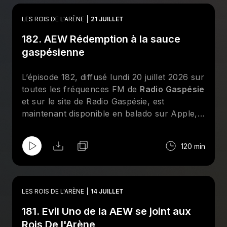
reviennent sur les moments forts de
l'actualité de la lutte professionnelle. Au
LES ROIS DE L'ARÈNE
21 JUILLET
menu : le PPV Redemption de la AEW, une
182. AEW Rédemption à la sauce
nouvelle chronique "Il était une fois" et des
entrevues téléphoniques avec Louis-Michel
gaspésienne
Lelièvre, Mathis Myre et Audrey Moreau.
Abonnez-vous sur Apple et/ou Spotify et
L’épisode 182, diffusé lundi 20 juillet 2026 sur
suivez la page Facebook des
Rois De
toutes les fréquences FM de
Radio Gaspésie
l'Arène
!
et sur le site de Radio Gaspésie, est
maintenant disponible en balado sur Apple,
Spotify et le site de
CHOQ
. Cette semaine
aux
Rois De l'Arène
, Jean-François Kelly,
120 min
Dave Ferguson, Bertrand Hébert, Geneviève
Goulet (Lufisto) et Émilie Gagné reviennent
sur les moments forts de l'actualité de la
lutte professionnelle. Au menu : le PPV
LES ROIS DE L'ARÈNE
14 JUILLET
Redemption de la AEW revisité à la sauce
181. Evil Uno de la AEW se joint aux
gaspésienne, une discussion sur
l'importance de savoir bien se vendre dans
Rois De l'Arène