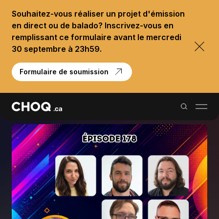
Souhaitez-vous réaliser un projet d'émission
en direct ou de balado? Inscrivez-vous en
remplissant ce formulaire avant le mercredi
30 septembre à 23h59.
Formulaire de soumission
Balados
Reportages
Palmarès