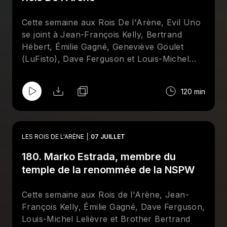
le monde de la lutte, ainsi qu'un Top-10 à
l'aveugle des meilleurs finishers de tous les
Cette semaine aux Rois De l'Arène, Evil Uno
temps. Abonnez-vous sur Apple et/ou
se joint à Jean-François Kelly, Bertrand
Spotify et suivez la page Facebook des
Rois
Hébert, Émilie Gagné, Geneviève Goulet
De l'Arène
!
(LuFisto), Dave Ferguson et Louis-Michel
Lelièvre pour mettre la table sur les galas de
Mystery Wrestling et de la All Elite Wrestling
120 min
qui se tiendront à la fin du mois de juillet, à
Montréal.
LES ROIS DE L'ARÈNE
07 JUILLET
180. Marko Estrada, membre du
temple de la renommée de la NSPW
Cette semaine aux Rois de l'Arène, Jean-
François Kelly, Émilie Gagné, Dave Ferguson,
Louis-Michel Lelièvre et Brother Bertrand