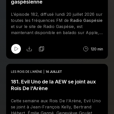
entrevues téléphoniques avec Louis-Michel
gaspésienne
Lelièvre, Mathis Myre et Audrey Moreau.
Abonnez-vous sur Apple et/ou Spotify et
L’épisode 182, diffusé lundi 20 juillet 2026 sur
suivez la page Facebook des
Rois De
toutes les fréquences FM de
Radio Gaspésie
l'Arène
!
et sur le site de Radio Gaspésie, est
maintenant disponible en balado sur Apple,
Spotify et le site de
CHOQ
. Cette semaine
aux
Rois De l'Arène
, Jean-François Kelly,
120 min
Dave Ferguson, Bertrand Hébert, Geneviève
Goulet (Lufisto) et Émilie Gagné reviennent
sur les moments forts de l'actualité de la
lutte professionnelle. Au menu : le PPV
LES ROIS DE L'ARÈNE
14 JUILLET
Redemption de la AEW revisité à la sauce
181. Evil Uno de la AEW se joint aux
gaspésienne, une discussion sur
l'importance de savoir bien se vendre dans
Rois De l'Arène
le monde de la lutte, ainsi qu'un Top-10 à
l'aveugle des meilleurs finishers de tous les
Cette semaine aux Rois De l'Arène, Evil Uno
temps. Abonnez-vous sur Apple et/ou
se joint à Jean-François Kelly, Bertrand
Spotify et suivez la page Facebook des
Rois
Hébert, Émilie Gagné, Geneviève Goulet