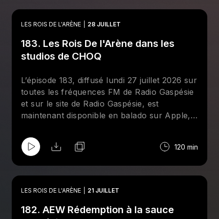
LES ROIS DE L'ARÈNE
28 JUILLET
183. Les Rois De l'Arène dans les
studios de CHOQ
L’épisode 183, diffusé lundi 27 juillet 2026 sur
toutes les fréquences FM de Radio Gaspésie
et sur le site de Radio Gaspésie, est
maintenant disponible en balado sur Apple,
Spotify et le site de CHOQ. Cette semaine aux
Rois De l'Arène, Jean-François Kelly reçoit
120 min
deux chouchous de l'émission : Giancarlo
Mastropietro et Maxime Champagne. Tous
reviennent sur les moments forts de
l'actualité de la lutte professionnelle. Au
LES ROIS DE L'ARÈNE
21 JUILLET
menu : le PPV Redemption de la AEW, une
182. AEW Rédemption à la sauce
nouvelle chronique "Il était une fois" et des