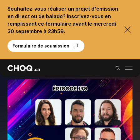
Souhaitez-vous réaliser un projet d'émission
en direct ou de balado? Inscrivez-vous en
remplissant ce formulaire avant le mercredi
30 septembre à 23h59.
Formulaire de soumission
Balados
Reportages
Palmarès