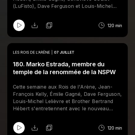
De l'Arène
!
(LuFisto), Dave Ferguson et Louis-Michel
Lelièvre pour mettre la table sur les galas de
Mystery Wrestling et de la All Elite Wrestling
120 min
qui se tiendront à la fin du mois de juillet, à
Montréal.
LES ROIS DE L'ARÈNE
07 JUILLET
180. Marko Estrada, membre du
temple de la renommée de la NSPW
Cette semaine aux Rois de l'Arène, Jean-
François Kelly, Émilie Gagné, Dave Ferguson,
Louis-Michel Lelièvre et Brother Bertrand
Hébert s'entretiennent avec le nouveau
membre du temple de la renomée de la
NSPW, le "champian du mande", Marko
120 min
Estrada. Aussi au menu : Comiccon, Mick