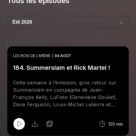
Tous les épisodes
LES ROIS DE L'ARÈNE
04 AOÛT
184. Summerslam et Rick Martel !
Cette semaine à l’émission, gros retour sur
Summerslam en compagnie de Jean-
François Kelly, LuFisto (Geneviève Goulet),
Dave Ferguson, Louis-Michel Lelièvre et
surtout
Brother
Bertrand Hébert qui était
présent à Minneapolis en compagnie de Rick
120 min
Martel. Aussi, entrevue avec le lutteur
québécois Matt Sparkle (Mathieu Ménard).