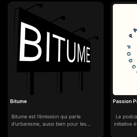
Bitume
Passion P
Bitume est l’émission qui parle
Le podcas
d’urbanisme, aussi bien pour les
initiative
néophytes que pour les experts. Un
d'offrir a