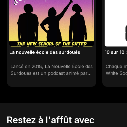
La nouvelle école des surdoués
10 sur 10
Lancé en 2018, La Nouvelle École des
Chaque mo
Surdoués est un podcast animé par
White Sock
AlfredsonJr (Andy), Strangefruit
nectar de 
(Tarah) et The Voice (Patrick).
Raffiner 
Fanatiques depuis tous.tes petit.es et
titres ou 
inspiré.es par leurs débats de geeks,
disques d’
iels discutent des bandes dessinées et
rester 10 
super-héros dans la culture
100%.
Restez à l'affût avec
populaire. Chaque épisode, tel que