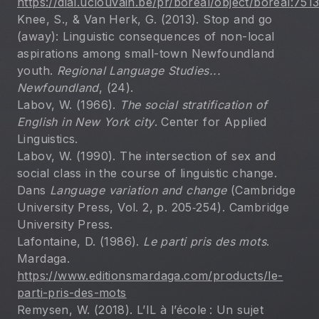
https://dial.uclouvain.be/pr/boreal/object/boreal:751
Knee, S., & Van Herk, G. (2013). Stop and go 
(away): Linguistic consequences of non-local 
aspirations among small-town Newfoundland 
youth. 
Regional Language 
Studies... 
Newfoundland
, (24).
Labov, W. (1966). 
The social stratification of 
English in New York city
. Center for Applied 
Linguistics.
Labov, W. (1990). The intersection of sex and 
social class in the course of linguistic change. 
Dans 
Language variation and change
 (Cambridge 
University Press, Vol. 2, p. 205‑254). Cambridge 
University Press.
Lafontaine, D. (1986). 
Le parti pris des mots
. 
Mardaga. 
https://www.editionsmardaga.com/products/le-
parti-pris-des-mots
Remysen, W. (2018). L’IL à l’école : Un sujet 