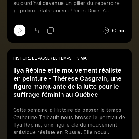
aujourd’hui devenue un pilier du répertoire
populaire états-unien : Union Dixie. À
l’origine, il s’agissait d’une chanson populaire
célébrant le Sud esclavagiste. Celle-ci fut
60 min
ensuite remaniée — voire parodiée — afin de
célébrer l’Union et de ridiculiser la
Confédération. Pour sa part, Charlotte
Lafleur nous parle des origines de la culture
HISTOIRE DE PASSER LE TEMPS
15 MAI
hip-hop ainsi que de ses 3 grands pionniers,
Ilya Répine et le mouvement réaliste
Kool Herc, Grandmaster Flash et Afrika
Bambaataa.
en peinture - Thérèse Casgrain, une
figure marquante de la lutte pour le
suffrage féminin au Québec
Cette semaine à Histoire de passer le temps,
Catherine Thibault nous brosse le portrait de
Ilya Répine, une figure clé du mouvement
artistique réaliste en Russie. Elle nous