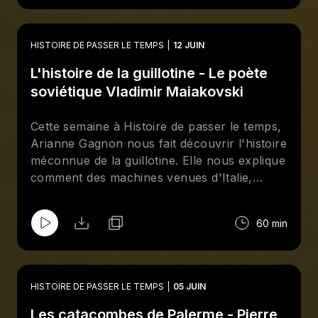
présence d’un réseau d’espionnage
soviétique. Enfin, Catherine Thibeault retrace
la vie mouvementée de Boris Eltsine, premier
HISTOIRE DE PASSER LE TEMPS
12 JUIN
président de la Fédération de Russie,
L'histoire de la guillotine - Le poète
symbole de la décadence des années 1990.
soviétique Vladimir Maiakovski
Cette semaine à Histoire de passer le temps,
Arianne Gagnon nous fait découvrir l'histoire
méconnue de la guillotine. Elle nous explique
comment des machines venues d'Italie,
d'Écosse et du Saint-Empire pnt
progressivement façonné l'idée d'une mort
60 min
mécanisée et d'une quête d'égalité. Catherine
Thibeault, quant à elle, nous fait le récit de la
vie de Vladimir Maiakovski, un artiste
soviétique influant des premières décennies
HISTOIRE DE PASSER LE TEMPS
05 JUIN
de l'URSS. Elle nous brosse le portrait d'un
Les catacombes de Palerme - Pierre
poète mélancolique passionné, dont le