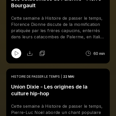
parcours a été marqué par la Révolution.
Bourgault
Cette semaine à Histoire de passer le temps,
Florence Dionne discute de la momification
pratiquée par les frères capucins, enterrés
dans leurs catacombes de Palerme, en Italie.
Elle explique comment la religion et la
spiritualité locale se sont influencées pour
60 min
donner naissance à cette pratique. Il est
aussi question des enjeux liés à l’exposition
de restes humains dans un contexte
touristique. Quant à lui, Pierre-Luc Noël
HISTOIRE DE PASSER LE TEMPS
22 MAI
nous parle de la vie de Pierre Bourgault.
Union Dixie - Les origines de la
Connu principalement pour avoir dirigé le
Rassemblement pour l’Indépendance
culture hip-hop
nationale (RIN) de 1963 à 1968, il a par la
suite été journaliste culturel et même
Cette semaine à Histoire de passer le temps,
professeur à l'UQAM.
Pierre-Luc Noël aborde un chant populaire