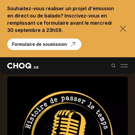
Souhaitez-vous réaliser un projet d'émission
en direct ou de balado? Inscrivez-vous en
remplissant ce formulaire avant le mercredi
30 septembre à 23h59.
Formulaire de soumission
Balados
Reportages
Palmarès