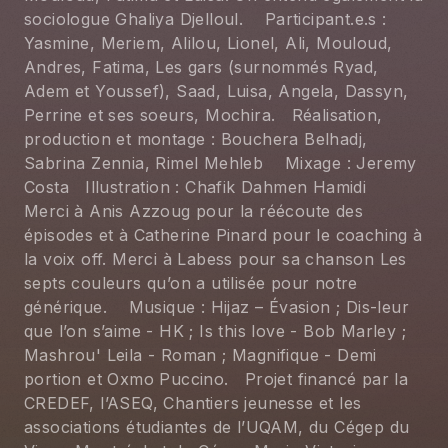
sociologue Ghaliya Djelloul. Participant.e.s :
Yasmine, Meriem, Alilou, Lionel, Ali, Mouloud,
Andres, Fatima, Les gars (surnommés Ryad,
Adem et Youssef), Saad, Luisa, Angela, Dassyn,
Perrine et ses soeurs, Mochira. Réalisation,
production et montage : Bouchera Belhadj,
Sabrina Zennia, Rimel Mehleb Mixage : Jeremy
Costa Illustration : Chafik Dahmen Hamidi
Merci à Anis Azzoug pour la réécoute des
épisodes et à Catherine Pinard pour le coaching à
la voix off. Merci à Labess pour sa chanson Les
septs couleurs qu’on a utilisée pour notre
générique. Musique : Hijaz – Évasion ; Dis-leur
que l’on s’aime - HK ; Is this love - Bob Marley ;
Mashrou' Leila - Roman ; Magnifique - Demi
portion et Oxmo Puccino. Projet financé par la
CREDEF, l’ASEQ, Chantiers jeunesse et les
associations étudiantes de l’UQAM, du Cégep du