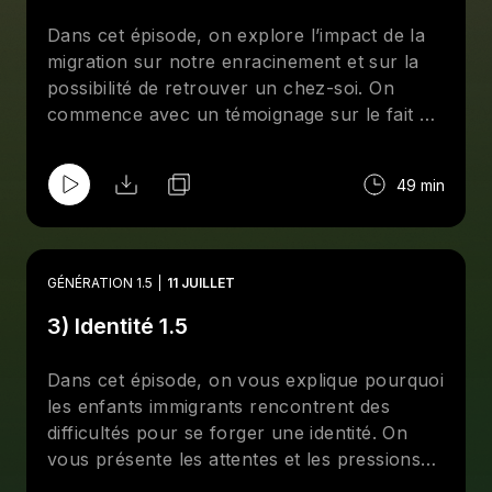
Dans cet épisode, on explore l’impact de la
migration sur notre enracinement et sur la
possibilité de retrouver un chez-soi. On
commence avec un témoignage sur le fait de
laisser sa mère au pays d’origine lorsqu’on
migre avec un parent divorcé. À partir de là,
49 min
on ouvre la réflexion sur tout ce qu’on laisse
derrière soi lorsque l’on quitte le pays natal.
On vous parle alors de déracinement, de
désir de retour au pays natal, d’absence du
GÉNÉRATION 1.5
11 JUILLET
pays d’origine, d’exclusion au pays d’accueil
3) Identité 1.5
et de la recherche d’un chez-soi. On termine
cet épisode par une invitation à embrasser
nos chez-soi multiples. CRÉDITS Dans cet
Dans cet épisode, on vous explique pourquoi
épisode narré par Sabrina Zennia, on entend
les enfants immigrants rencontrent des
les témoignages de Lionel, Ryad, Andres,
difficultés pour se forger une identité. On
Mouloud, Youssef, Adem, Meriem, Yasmine
vous présente les attentes et les pressions
et Ali. On entend également la sociologue
contradictoires qu’ils vivent : la pression de