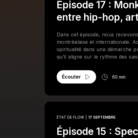
Épisode 17 : Mon
entre hip-hop, art
Dans cet épisode, nous recevons
montréalaise et internationale. 
spiritualité dans une démarche p
qu’il aligne sur le rythme des sai
pays plus chauds d’Afrique et d’E
projets artistiques et communauta
Écouter
60 min
locales et de ses actions bénévol
dévoile également son processus d
passant par la peinture murale et
vision de la liberté créative et s
l’année. En guise de conclusion,
multisyllabique, où la voix devie
ÉTAT DE FLOW
17 SEPTEMBRE
des rimes. Un épisode inspirant su
Épisode 15 : Spec
pour ce moment d’authenticité et