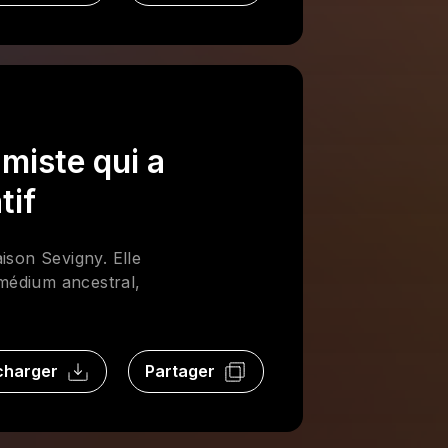
amiste qui a
tif
ison Sevigny. Elle
 médium ancestral,
charger
Partager