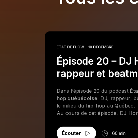
ÉTAT DE FLOW
10 DÉCEMBRE
Épisode 20 – DJ 
rappeur et beatm
Dans l’épisode 20 du podcast
Éta
hop québécoise
. DJ, rappeur, b
le milieu du hip-hop au Québec.
Au cours de cet épisode, DJ Ho
nombreuses
anecdotes et histo
authentique sur la culture hip-ho
Écouter
60 min