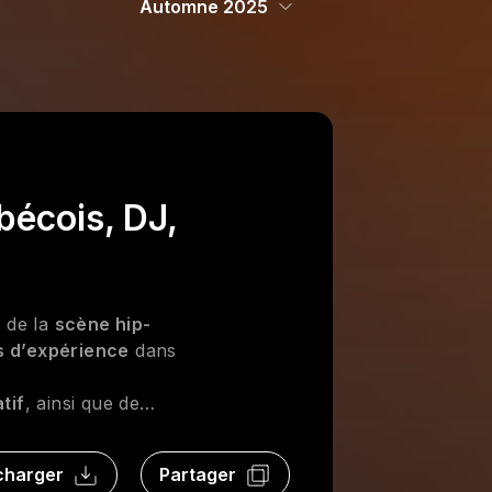
Automne 2025
bécois, DJ,
e de la
scène hip-
s d’expérience
dans
tif
, ainsi que de
s
. Une discussion
bec.
charger
Partager