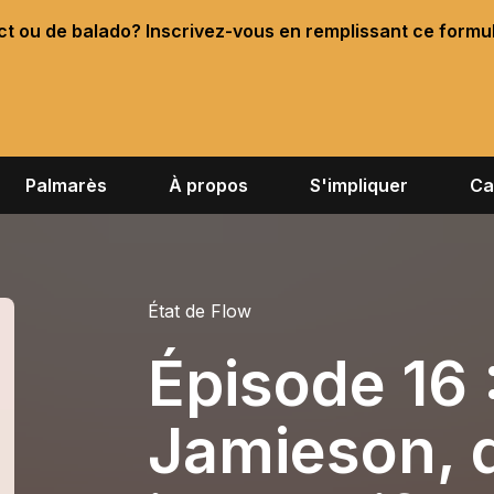
ect ou de balado? Inscrivez-vous en remplissant ce formu
Palmarès
À propos
S'impliquer
Ca
État de Flow
Épisode 16
Jamieson, 