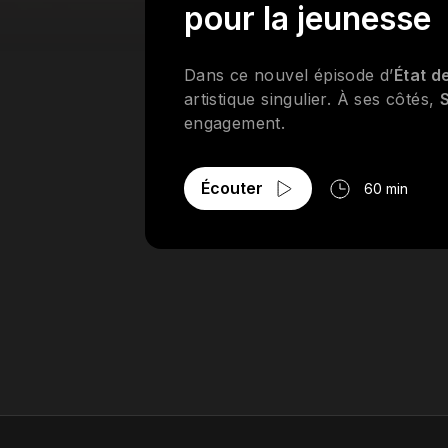
Guad - Filles de JoieMonk.E et S
pour la jeunesse
Dans ce nouvel épisode d’
État d
artistique singulier. À ses côtés,
engagement.
Écouter
60 min