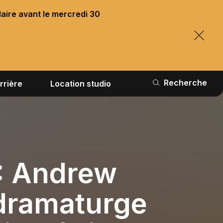
laire avant le mercredi 30
Recherche
rrière
Location studio
 : Andrew
dramaturge