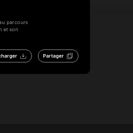
 au parcours
on et son
charger
Partager