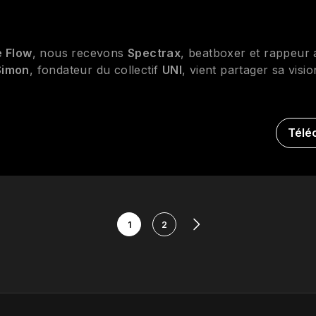
einsSucrer - 10$
e Flow
, nous recevons
Spectrax
, beatboxer et rappeur
Simon
, fondateur du collectif
UNI
, vient partager sa visi
Télé
1
2