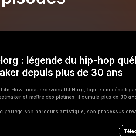
Horg : légende du hip-hop qué
aker depuis plus de 30 ans
t de Flow
, nous recevons
DJ Horg
, figure emblématiqu
eatmaker et maître des platines, il cumule plus de
30 an
rg partage son
parcours artistique
, son
processus créa
ires marquantes
issues de ses
collaborations musicale
p, la création musicale et l’évolution de la scène au Qué
Télé