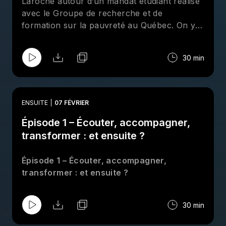
Laroche autour d’un mandat étudiant réalisé
avec le Groupe de recherche et de
formation sur la pauvreté au Québec. On y
explore le rôle de la recherche, de la
vulgarisation et de l’éducation populaire dans
30 min
les luttes sociales. L’épisode montre
comment un mandat ponctuel peut devenir
un levier d’engagement durable, en
renforçant les liens entre recherche
ENSUITE
07 FÉVRIER
universitaire et action communautaire, et en
Épisode 1 – Écouter, accompagner,
donnant naissance à des collaborations qui
se poursuivent dans le temps.
transformer : et ensuite ?
Épisode 1 – Écouter, accompagner,
transformer : et ensuite ?
30 min