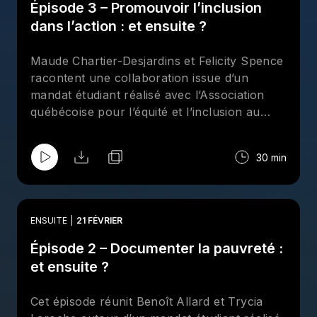
Épisode 3 – Promouvoir l’inclusion
liens et ouvrir sur la suite.
dans l’action : et ensuite ?
Maude Chartier-Desjardins et Felicity Spence
racontent une collaboration issue d’un
mandat étudiant réalisé avec l’Association
québécoise pour l’équité et l’inclusion au
postsecondaire (AQEIPS). L’épisode aborde
les enjeux d’accessibilité, d’inclusion et de
30 min
justice sociale dans l’enseignement supérieur.
À travers leur échange, on découvre
comment la rencontre entre savoirs
universitaires et expertise communautaire
ENSUITE
21 FÉVRIER
peut transformer les pratiques, renforcer les
Épisode 2 – Documenter la pauvreté :
postures critiques et influencer durablement
les trajectoires professionnelles.
et ensuite ?
Cet épisode réunit Benoît Allard et Trycia