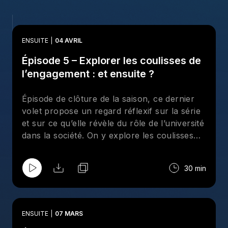
ENSUITE
04 AVRIL
Épisode 5 – Explorer les coulisses de
l’engagement : et ensuite ?
Épisode de clôture de la saison, ce dernier
volet propose un regard réflexif sur la série
et sur ce qu’elle révèle du rôle de l’université
dans la société. On y explore les coulisses
du Volet étudiant, la collaboration entre le
Service aux collectivités et les Services à la
30 min
communauté diplômée, ainsi que la manière
dont ces initiatives contribuent à maintenir
un lien vivant entre l’UQAM, ses personnes
diplômées et les milieux communautaires. Un
ENSUITE
07 MARS
épisode pour prendre du recul, faire des