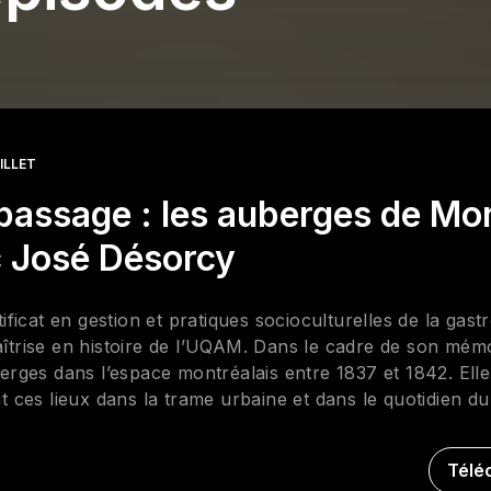
UILLET
passage : les auberges de Mo
c José Désorcy
icat en gestion et pratiques socioculturelles de la gast
aîtrise en histoire de l’UQAM. Dans le cadre de son mémo
uberges dans l’espace montréalais entre 1837 et 1842. Ell
ces lieux dans la trame urbaine et dans le quotidien du 
la taverne » donne un aperçu de l’importance de « l’inst
à la fois de l’ancrage et du passage. José a été directric
Télé
solide expérience en informatique, avec sa recherche, e