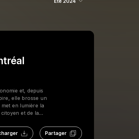
Été 2024
ntréal
ronomie et, depuis
ire, elle brosse un
e met en lumière la
citoyen et de la
itution » et de ces
e technique durant 20
charger
Partager
lle lègue des