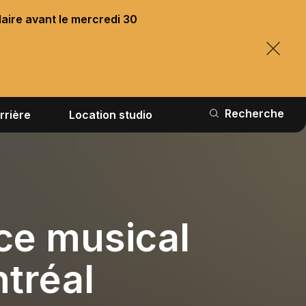
laire avant le mercredi 30
Recherche
rrière
Location studio
e musical
tréal