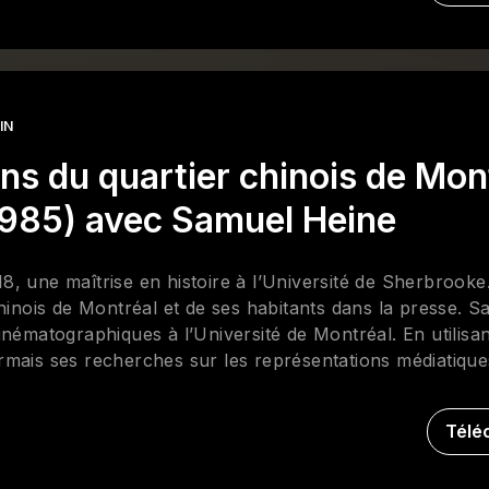
IN
ns du quartier chinois de Mon
1985) avec Samuel Heine
, une maîtrise en histoire à l’Université de Sherbrooke.
chinois de Montréal et de ses habitants dans la presse. 
inématographiques à l’Université de Montréal. En utilis
ésormais ses recherches sur les représentations médiatiqu
idéo et des revues vidéoludiques. Ses projets courants p
la diversité dans les revues vidéoludiques et la question 
Télé