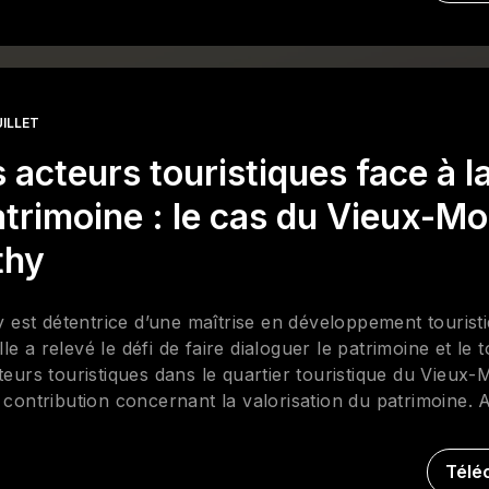
e
 auberges de Montréal au XIX
siècle.
UILLET
 acteurs touristiques face à l
atrimoine : le cas du Vieux-Mo
thy
est détentrice d’une maîtrise en développement tourist
 a relevé le défi de faire dialoguer le patrimoine et le t
teurs touristiques dans le quartier touristique du Vieux-
r contribution concernant la valorisation du patrimoine.
ement en patrimoine immobilier chez MRC d’Antoine-La
Télé