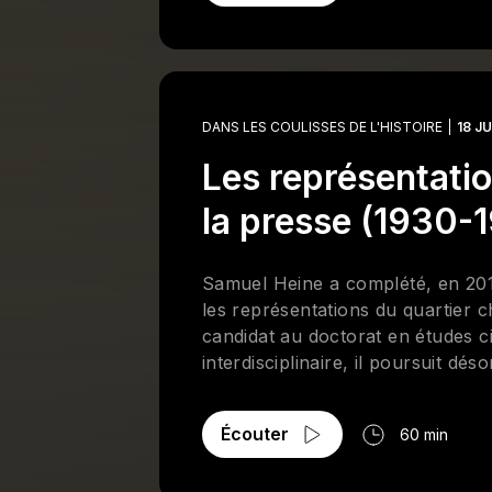
DANS LES COULISSES DE L'HISTOIRE
18 JU
Les représentatio
la presse (1930-
Samuel Heine a complété, en 2018
les représentations du quartier 
candidat au doctorat en études c
interdisciplinaire, il poursuit d
minorisées par l’étude des jeux v
question des espaces ethnicisés, 
Écouter
60 min
univers fantastiques.