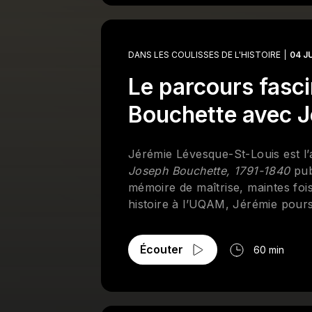
DANS LES COULISSES DE L'HISTOIRE
04 J
Le parcours fasci
Bouchette avec J
Jérémie Lévesque-St-Louis est l’
Joseph Bouchette, 1791-1840
pub
mémoire de maîtrise, maintes foi
histoire à l’UQAM, Jérémie poursu
précisément sur les phénomènes d
empires européens. Il est bénéf
Écouter
60 min
Société et culture (FRQSC).