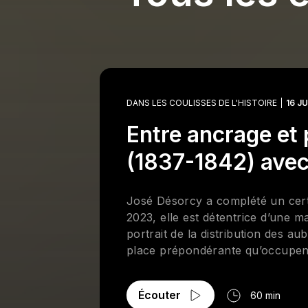
DANS LES COULISSES DE L'HISTOIRE
16 J
Entre ancrage et 
(1837-1842) ave
José Désorcy a complété un certif
2023, elle est détentrice d’une m
portrait de la distribution des a
place prépondérante qu’occupent 
citoyenne. Cette « géographie de 
multiples fonctions qui tiennent 
Écouter
60 min
ans à Radio-Canada. Dotée d’une 