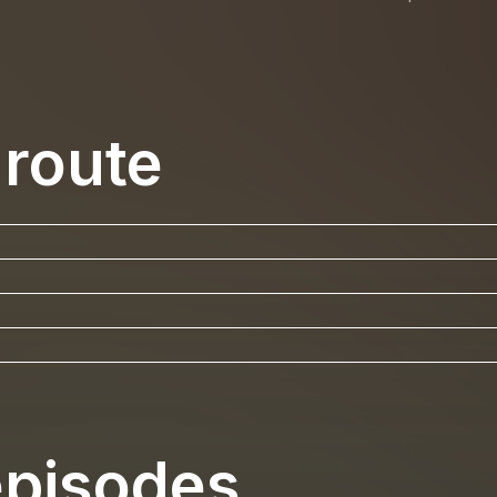
 route
épisodes