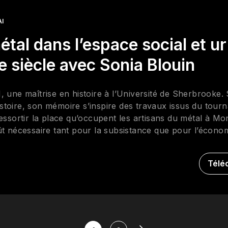
AI
étal dans l’espace social et u
e siècle avec Sonia Blouin
, une maîtrise en histoire à l’Université de Sherbrooke.
histoire, son mémoire s’inspire des travaux issus du tourn
essortir la place qu’occupent les artisans du métal à Mo
ût nécessaire tant pour la subsistance que pour l’économ
re sous la direction de Léon Robichaud et Louise Bienven
s.
Télé