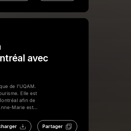
a
ntréal avec
ique de l’UQAM.
ourisme. Elle est
Montréal afin de
 Anne-Marie est
belle.
charger
Partager