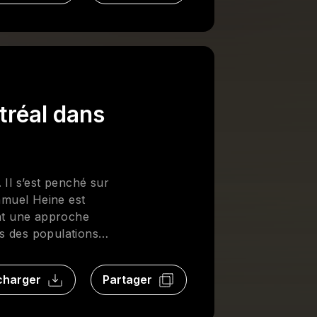
tréal dans
 Il s’est penché sur
Samuel Heine est
ant une approche
es des populations
ortent sur la
de la race dans les
charger
Partager