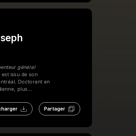
oseph
rpenteur général
 est issu de son
ontréal. Doctorant en
dienne, plus
re impulsés par les
e du Québec –
charger
Partager