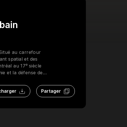
rbain
 Situé au carrefour
ant spatial et des
e
ntréal au 17
siècle
ie et la défense de
ue, Sonia est
charger
Partager