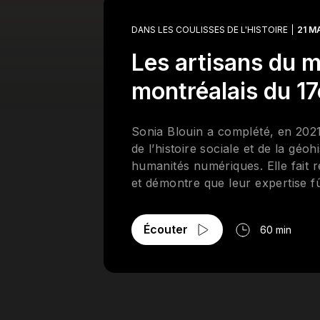
DANS LES COULISSES DE L'HISTOIRE
21 M
Les artisans du m
montréalais du 17
Sonia Blouin a complété, en 2021
de l’histoire sociale et de la géo
humanités numériques. Elle fait r
et démontre que leur expertise f
la colonie. Doctorante en histoi
récipiendaire de plusieurs bourse
Écouter
60 min