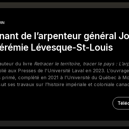
UIN
nant de l’arpenteur général J
érémie Lévesque-St-Louis
auteur du livre
Retracer le territoire, tracer le pays : L’a
lié aux Presses de l'Université Laval en 2023. L’ouvrage
s primé, complété en 2021 à l’Université du Québec à M
it ses travaux sur l’histoire impériale et coloniale cana
’aménagement, d’exploitation et de contrôle du territoi
iciaire d’une bourse de recherche du Fonds de recherch
Télé