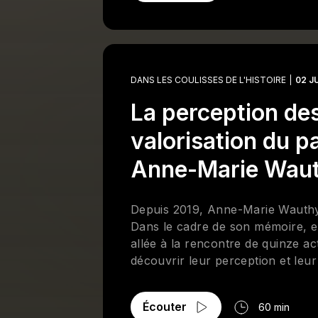
compilations novatrices sur les
DANS LES COULISSES DE L'HISTOIRE
02 J
La perception des
valorisation du p
Anne-Marie Wau
Depuis 2019, Anne-Marie Wauthy 
Dans le cadre de son mémoire, elle
allée à la rencontre de quinze ac
découvrir leur perception et leu
présentement agente de développ
Écouter
60 min