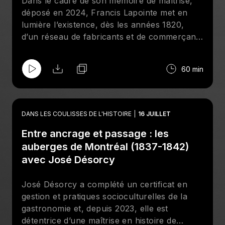
Dans le cadre de son mémoire de maîtrise,
déposé en 2024, Francis Lapointe met en
lumière l’existence, dès les années 1820,
d’un réseau de fabricants et de commerçants
d’instruments de musique à Montréal.
Francis œuvre comme musicien et
60 min
gestionnaire dans le commerce et la
réparation des instruments de musique
depuis plus de vingt ans. Ses travaux dans
les archives historiques et ses nombreuses
DANS LES COULISSES DE L'HISTOIRE
16 JUILLET
réflexions démontrent sa grande passion
Entre ancrage et passage : les
pour le monde musical. Par son mémoire, il
offre une nouvelle lecture de l’interprétation
auberges de Montréal (1837-1842)
dominante de l’historiographie canadienne
avec José Désorcy
tout en permettant d’inscrire Montréal dans
une perspective connectée de l’émergence
José Désorcy a complété un certificat en
du commerce musical à l’échelle
gestion et pratiques socioculturelles de la
internationale. Mentionnons que Francis est
gastronomie et, depuis 2023, elle est
récipiendaire de nombreuses bourses.
détentrice d’une maîtrise en histoire de