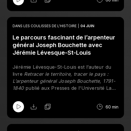
touristiques dans le quartier touristique du
Vieux-Montréal afin de découvrir leur
perception et leur contribution concernant la
valorisation du patrimoine. Anne-Marie est
DANS LES COULISSES DE L'HISTOIRE
04 JUIN
présentement agente de développement en
Le parcours fascinant de l’arpenteur
patrimoine immobilier chez MRC d’Antoine-
Labelle.
général Joseph Bouchette avec
Jérémie Lévesque-St-Louis
Jérémie Lévesque-St-Louis est l’auteur du
livre
Retracer le territoire, tracer le pays :
L’arpenteur général Joseph Bouchette, 1791-
1840
publié aux Presses de l'Université Laval
en 2023. L’ouvrage est issu de son mémoire
de maîtrise, maintes fois primé, complété en
60 min
2021 à l’Université du Québec à Montréal.
Doctorant en histoire à l’UQAM, Jérémie
poursuit ses travaux sur l’histoire impériale
et coloniale canadienne, plus précisément