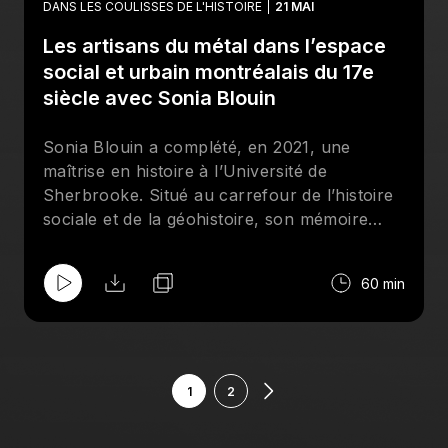
DANS LES COULISSES DE L'HISTOIRE
21 MAI
sur les phénomènes d’aménagement,
Les artisans du métal dans l’espace
d’exploitation et de contrôle du territoire
impulsés par les empires européens. Il est
social et urbain montréalais du 17e
bénéficiaire d’une bourse de recherche du
siècle avec Sonia Blouin
Fonds de recherche du Québec – Société et
culture (FRQSC).
Sonia Blouin a complété, en 2021, une
maîtrise en histoire à l’Université de
Sherbrooke. Situé au carrefour de l’histoire
sociale et de la géohistoire, son mémoire
s’inspire des travaux issus du tournant
spatial et des humanités numériques. Elle fait
60 min
ressortir la place qu’occupent les artisans du
e
métal à Montréal au 17
siècle et démontre
que leur expertise fût nécessaire tant pour la
subsistance que pour l’économie et la
défense de la colonie. Doctorante en histoire
1
2
sous la direction de Léon Robichaud et
Louise Bienvenue, Sonia est récipiendaire de