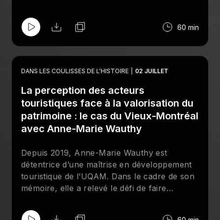
l’UQAM. Dans le cadre de son mémoire, elle
brosse un portrait de la distribution des
60 min
auberges dans l’espace montréalais entre
1837 et 1842. Elle met en lumière la place
prépondérante qu’occupent ces lieux dans la
trame urbaine et dans le quotidien du citoyen
DANS LES COULISSES DE L'HISTOIRE
02 JUILLET
et de la citoyenne. Cette « géographie de la
La perception des acteurs
taverne » donne un aperçu de l’importance
de « l’institution » et de ces multiples
touristiques face à la valorisation du
fonctions qui tiennent à la fois de l’ancrage
patrimoine : le cas du Vieux-Montréal
et du passage. José a été directrice
avec Anne-Marie Wauthy
technique durant 20 ans à Radio-Canada.
Dotée d’une solide expérience en
Depuis 2019, Anne-Marie Wauthy est
informatique, avec sa recherche, elle lègue
détentrice d’une maîtrise en développement
des compilations novatrices sur les auberges
touristique de l’UQAM. Dans le cadre de son
e
de Montréal au XIX
siècle.
mémoire, elle a relevé le défi de faire
dialoguer le patrimoine et le tourisme. Elle
est allée à la rencontre de quinze acteurs
60 min