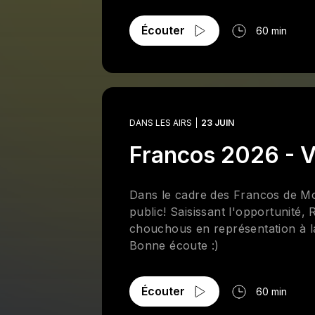
Écouter
60 min
DANS LES AIRS
23 JUIN
Francos 2026 - Vi
Dans le cadre des Francos de Mo
public! Saisissant l'opportunité,
chouchous en représentation à la 
Bonne écoute :)
Écouter
60 min