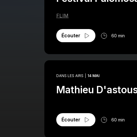
FLIM
Écouter
60 min
DANS LES AIRS
14 MAI
Mathieu D'astous 
Écouter
60 min