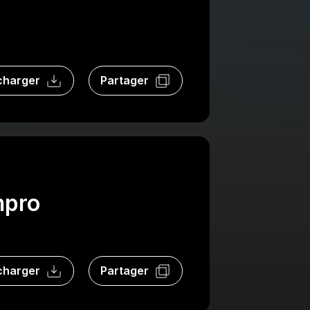
charger
Partager
mpro
charger
Partager