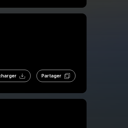
charger
Partager