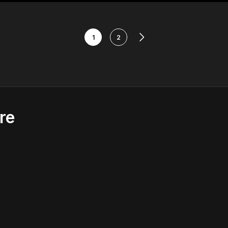
1
2
re