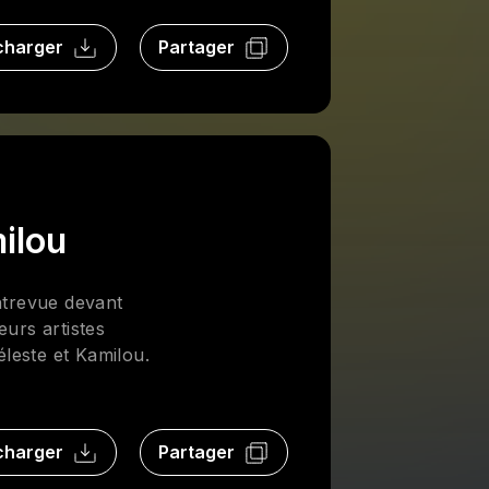
charger
Partager
milou
ntrevue devant
eurs artistes
éleste et Kamilou.
charger
Partager