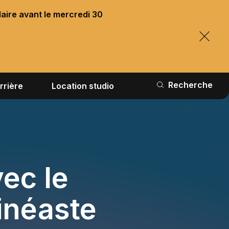
laire avant le mercredi 30
Recherche
rrière
Location studio
ec le
cinéaste