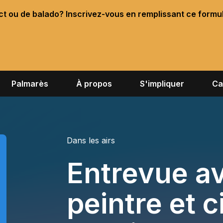
ect ou de balado? Inscrivez-vous en remplissant ce formu
Palmarès
À propos
S'impliquer
Ca
Dans les airs
Entrevue av
peintre et 