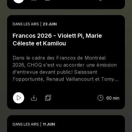
DANS LES AIRS
23 JUIN
Francos 2026 - Violett Pi, Marie
Céleste et Kamilou
Dans le cadre des Francos de Montréal
2026, CHOQ s'est vu accorder une émission
d'entrevue devant public! Saisissant
l'opportunité, Renaud Vaillancourt et Tomy
Tanguay rencontrent 3 de leurs artistes
chouchous en représentation à la Place des
60 min
Festivals du 12 au 20 juin: Violett Pi, Marie
Céleste et Kamilou. Bonne écoute :)
DANS LES AIRS
11 JUIN