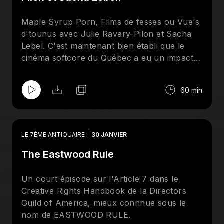
Maple Syrup Porn, Films de fesses ou Vue's
d'tounus avec Julie Ravary-Pilon et Sacha
Lebel. C'est maintenant bien établi que le
cinéma softcore du Québec a eu un impact
marquant sur la cinématographie nationale.
Mais comme l'historiographie d'un genre
60 min
n'est jamais vraiment complète nous avons
demandé à Julie Ravary-Pilon (autrice
de Femmes, nation et nature dans le cinéma
québécois.) et Sacha Lebel (auteur de
LE 7ÈME ANTIQUAIRE
30 JANVIER
Vulgaire! Pervers! Dégradant! : le film
The Eastwood Rule
d'exploitation et le cinéma québécois et Aller
aux vues qu’ossa donne? Pour une histoire
culturelle du cinéma populaire québécois
Un court épisode sur l'Article 7 dans le
(1965-1975) ) de venir échanger sur ce sous
Creative Rights Handbook de la Directors
genre fulgurant que fût le cinéma
Guild of America, mieux connnue sous le
d'exploitation sexuelle dans la Belle
nom de EASTWOOD RULE.