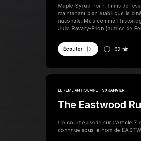
Maple Syrup Porn, Films de fess
maintenant bien établi que le c
nationale. Mais comme l'histori
Julie Ravary-Pilon (autrice de F
de Vulgaire! Pervers! Dégradant! 
donne? Pour une histoire culture
Écouter
60 min
sous genre fulgurant que fût le c
LE 7ÈME ANTIQUAIRE
30 JANVIER
The Eastwood Ru
Un court épisode sur l'Article 7
connnue sous le nom de EAST