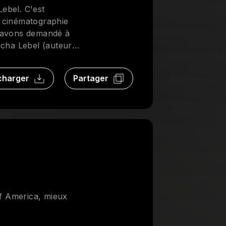
ebel. C'est
a cinématographie
s avons demandé à
acha Lebel (auteur
ux vues qu’ossa
ir échanger sur ce
charger
Partager
of America, mieux