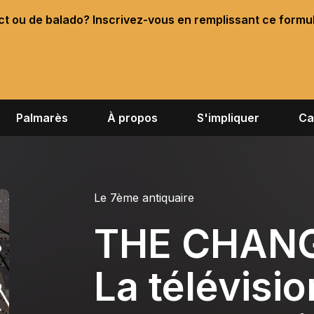
ect ou de balado? Inscrivez-vous en remplissant ce formu
Palmarès
À propos
S'impliquer
Ca
Le 7ème antiquaire
THE CHANG
La télévisio