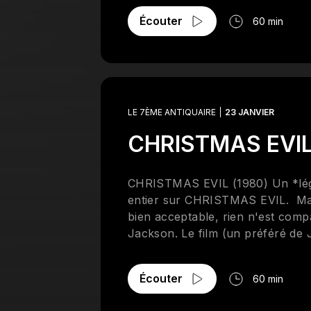
Écouter
60 min
LE 7ÈME ANTIQUAIRE
23 JANVIER
CHRISTMAS EVIL
CHRISTMAS EVIL (1980) Un *lége
entier sur CHRISTMAS EVIL. Malg
bien acceptable, rien n'est compa
Jackson. Le film (un préféré de
Scorsese et le maintenant céléb
spirituels abordent la transform
Écouter
60 min