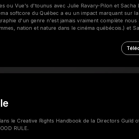
es ou Vue's d'tounus avec Julie Ravary-Pilon et Sacha L
inéma softcore du Québec a eu un impact marquant sur l
ographie d'un genre n'est jamais vraiment complète nou
emmes, nation et nature dans le cinéma québécois.) et S
: le film d'exploitation et le cinéma québécois et Aller a
lle du cinéma populaire québécois (1965-1975) ) de ven
Télé
inéma d'exploitation sexuelle dans la Belle Province.
le
 dans le Creative Rights Handbook de la Directors Guild 
WOOD RULE.