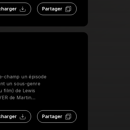
charger
Partager
le-champ un épisode
ant un sous-genre
u film) de Lewis
IVER de Martin
 et ces frères
on pourrait croire.
charger
Partager