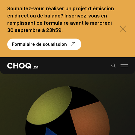
Souhaitez-vous réaliser un projet d'émission
en direct ou de balado? Inscrivez-vous en
remplissant ce formulaire avant le mercredi
30 septembre à 23h59.
Formulaire de soumission
Balados
Reportages
Palmarès