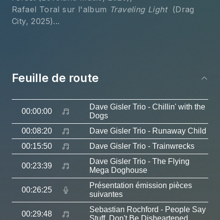
Rafael Toral sur l'album
 Traveling Light 
 (Drag 
City, 2025)...
Feuille de route
Dave Gisler Trio
- Chillin' with the
00:00:00
Dogs
00:08:20
Dave Gisler Trio
- Runaway Child
00:15:50
Dave Gisler Trio
- Trainwrecks
Dave Gisler Trio
- The Flying
00:23:39
Mega Doghouse
Présentation émission pièces
00:26:25
suivantes
Sebastian Rochford
- People Say
00:29:48
Stuff, Don't Be Disheartened