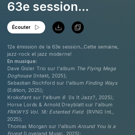
63e session...
Écouter
12e émission de la 63e session...Cette semaine, 
jazz-rock et jazz moderne!
En musique:
Dave Gisler Trio sur l'album 
The Flying Mega 
Doghouse
 (Intakt, 2025);
Sebastian Rochford sur l'album 
Finding Ways
(Edition, 2025);
Krokofant sur l'album 
6 
 (Is It Jazz?, 2025);
Horse Lords & Arnold Dreyblatt sur l'album 
FRKWYS Vol. 18: Extented Field 
 (RVNG Int., 
2025);
Thomas Morgan sur l'album 
Around You Is a 
Forest
 (Loveland Music, 2025);