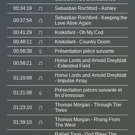
00:34:19
Sebastian Rochford
- Ashley
Sebastian Rochford
- Keeping the
00:37:54
Love Alive Again
00:41:29
Krokofant
- Oh My Cod
00:48:11
Krokofant
- Country Doom
00:56:38
Présentation pièce suivante
Horse Lords and Arnold Dreyblatt
00:58:21
- Extended Field
Horse Lords and Arnold Dreyblatt
01:10:08
- Impulse Array
Présentation pièces suivante et
01:21:08
fin d'émission
Thomas Morgan
- Through The
01:23:10
Trees
Thomas Morgan
- Rising From
01:39:10
The West
Rafael Toral
- God Bless The