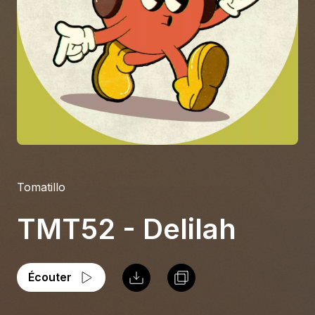
À propos
S'impliquer
Carrière
Location studio
Tomatillo
TMT52 - Delilah
Écouter