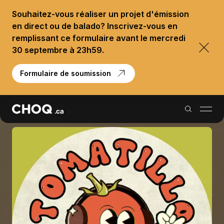
Souhaitez-vous réaliser un projet d'émission
en direct ou de balado? Inscrivez-vous en
remplissant ce formulaire avant le mercredi
30 septembre à 23h59.
Formulaire de soumission
Balados
Reportages
Palmarès