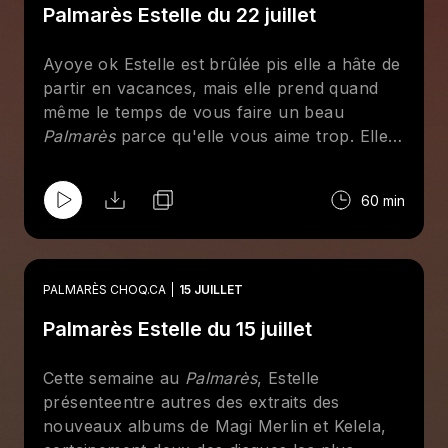
Palmarès Estelle du 22 juillet
Ayoye ok Estelle est brûlée pis elle a hâte de
partir en vacances, mais elle prend quand
même le temps de vous faire un beau
Palmarès
parce qu'elle vous aime trop. Elle
revient rapidement sur son expérience au
FRIMAT, en particulier sur le concert de
60 min
Guhn Twei, glisse un mot sur le nouveau
festival Triptyque qui s'en vient sur Mont-
Royal en septembre et fait jouer banger
après banger.
PALMARÈS CHOQ.CA
15 JUILLET
Palmarès Estelle du 15 juillet
Cette semaine au
Palmarès
, Estelle
présenteentre autres des extraits des
nouveaux albums de Magi Merlin et Kelela,