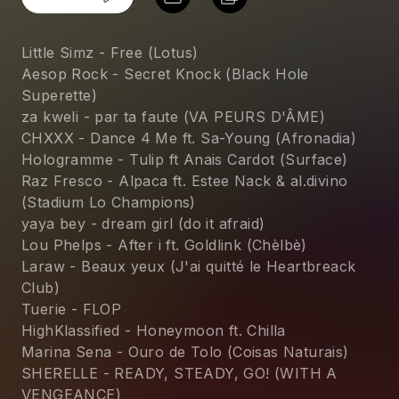
Little Simz - Free (Lotus)
Aesop Rock - Secret Knock (Black Hole
Superette)
za kweli - par ta faute (VA PEURS D'ÂME)
CHXXX - Dance 4 Me ft. Sa-Young (Afronadia)
Hologramme - Tulip ft Anais Cardot (Surface)
Raz Fresco - Alpaca ft. Estee Nack & al.divino
(Stadium Lo Champions)
yaya bey - dream girl (do it afraid)
Lou Phelps - After i ft. Goldlink (Chèlbè)
Laraw - Beaux yeux (J'ai quitté le Heartbreack
Club)
Tuerie - FLOP
HighKlassified - Honeymoon ft. Chilla
Marina Sena - Ouro de Tolo (Coisas Naturais)
SHERELLE - READY, STEADY, GO! (WITH A
VENGEANCE)