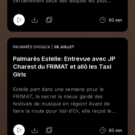
certainement deux des disques les plus
attendus de 2026.
60 min
PALMARÈS CHOQ.CA
08 JUILLET
Palmarès Estelle: Entrevue avec JP
Charest du FRIMAT et allô les Taxi
Girls
Estelle part dans une semaine pour le
FRIMAT, le secret le mieux gardé des
festivals de musique en région! Avant de
faire la route pour Val-d'Or, elle reçoit le
programmateur et vétéran du festival JP
Charest pour parler des défis de bien choisir
60 min
ses artistes pour un festival en région si