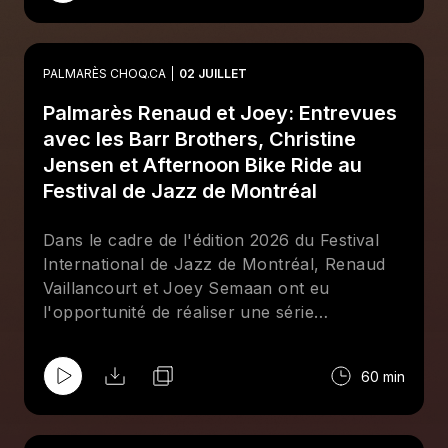
éloignée, se remémorer de beaux souvenirs
des années passées et pour mettre la table
sur cette 21e édition. Ensemble, iels parlent
PALMARÈS CHOQ.CA
02 JUILLET
aussi de leur amour pour Taxi Girls, un
Palmarès Renaud et Joey: Entrevues
groupe signé chez Stomp Records, là où ce
même JP travaille comme bookeur.
avec les Barr Brothers, Christine
Jensen et Afternoon Bike Ride au
Festival de Jazz de Montréal
Dans le cadre de l'édition 2026 du Festival
International de Jazz de Montréal, Renaud
Vaillancourt et Joey Semaan ont eu
l'opportunité de réaliser une série
d'entrevues devant public. Derrière le micro
de notre cubicule installé à la Place des
60 min
Festivals, ils ont reçu Brad Barr, chanteur et
guitariste des Barr Brothers, Christine
Jensen, saxophoniste jazz de renom, ainsi