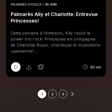
que Lia Kurihara, Éloi Le Blanc-Ringuette et
PALMARÈS CHOQ.CA
30 JUIN
David Tanton du groupe folk Afternoon Bike
Palmarès Ally et Charlotte: Entrevue
Ride.
Princesses!
Cette semaine à l’émission, Ally reçoit le
power trio rock: Princesses en compagnie
de Charlotte Boyer, chanteuse et musicienne
uqamienne!
On accueille Flavie Léger-Roy et Marie-
Philippe Thibeault-Desbiens ! Vous aurez la
60 min
chance d’écouter sur nos ondes leur
nouveau single « Peur dans l’parc » à la fin
de l'émission!
1
2
3