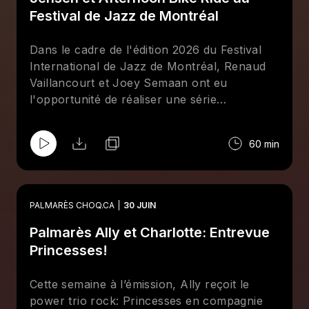
Festival de Jazz de Montréal
Dans le cadre de l'édition 2026 du Festival
International de Jazz de Montréal, Renaud
Vaillancourt et Joey Semaan ont eu
l'opportunité de réaliser une série
d'entrevues devant public. Derrière le micro
de notre cubicule installé à la Place des
60 min
Festivals, ils ont reçu Brad Barr, chanteur et
guitariste des Barr Brothers, Christine
Jensen, saxophoniste jazz de renom, ainsi
que Lia Kurihara, Éloi Le Blanc-Ringuette et
PALMARÈS CHOQ.CA
30 JUIN
David Tanton du groupe folk Afternoon Bike
Palmarès Ally et Charlotte: Entrevue
Ride.
Princesses!
Cette semaine à l’émission, Ally reçoit le
power trio rock: Princesses en compagnie