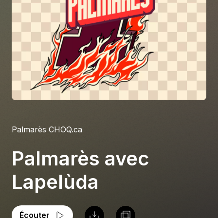
À propos
S'impliquer
Carrière
Location studio
Palmarès CHOQ.ca
Palmarès avec
Lapelùda
Écouter