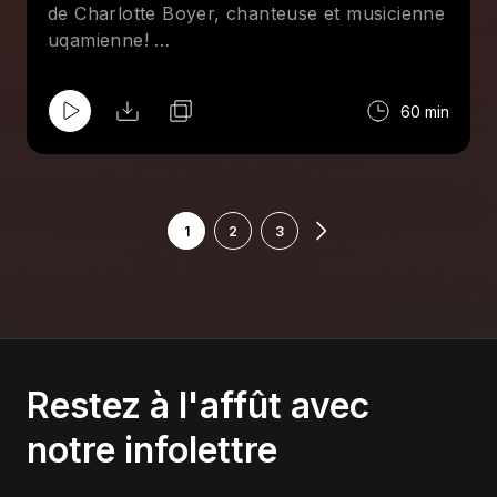
de Charlotte Boyer, chanteuse et musicienne
uqamienne!
On accueille Flavie Léger-Roy et Marie-
Philippe Thibeault-Desbiens ! Vous aurez la
60 min
chance d’écouter sur nos ondes leur
nouveau single « Peur dans l’parc » à la fin
de l'émission!
1
2
3
Restez à l'affût avec
notre infolettre