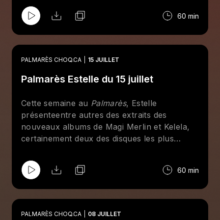
FRIMAT, en particulier sur le concert de
60 min
Guhn Twei, glisse un mot sur le nouveau
festival Triptyque qui s'en vient sur Mont-
Royal en septembre et fait jouer banger
après banger.
PALMARÈS CHOQ.CA
15 JUILLET
Palmarès Estelle du 15 juillet
Cette semaine au
Palmarès
, Estelle
présenteentre autres des extraits des
nouveaux albums de Magi Merlin et Kelela,
certainement deux des disques les plus
attendus de 2026.
60 min
PALMARÈS CHOQ.CA
08 JUILLET