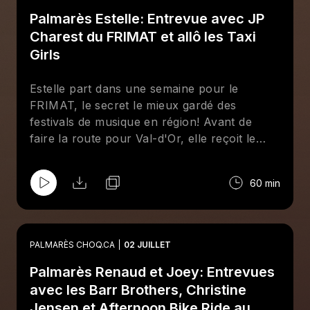
Palmarès Estelle: Entrevue avec JP
Charest du FRIMAT et allô les Taxi
Girls
Estelle part dans une semaine pour le
FRIMAT, le secret le mieux gardé des
festivals de musique en région! Avant de
faire la route pour Val-d'Or, elle reçoit le
programmateur et vétéran du festival JP
Charest pour parler des défis de bien choisir
60 min
ses artistes pour un festival en région si
éloignée, se remémorer de beaux souvenirs
des années passées et pour mettre la table
sur cette 21e édition. Ensemble, iels parlent
PALMARÈS CHOQ.CA
02 JUILLET
aussi de leur amour pour Taxi Girls, un
Palmarès Renaud et Joey: Entrevues
groupe signé chez Stomp Records, là où ce
même JP travaille comme bookeur.
avec les Barr Brothers, Christine
Jensen et Afternoon Bike Ride au