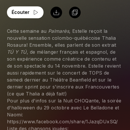
Écouter
Cette semaine au 
Palmarès
, Estelle reçoit la 
nouvelle sensation colombo-québécoise Thalia 
Rosaura! Ensemble, elles parlent de son extrait 
TÚ Y TÚ
, de mélanger français et espagnol, de 
son expérience comme créatrice de contenu et 
de son spectacle du 14 novembre. Estelle revient 
aussi rapidement sur le concert de TOPS de 
samedi dernier au Théâtre Beanfield et sur le 
dernier sprint pour s'inscrire aux Francouvertes 
(ce que Thalia a déjà fait!)
Pour plus d'infos sur la Nuit CHOQante, la soirée 
d'halloween du 29 octobre avec Le Belladone et 
Naomi: 
https://www.facebook.com/share/1JazqDUxSQ/
Liste des chansons jouées: