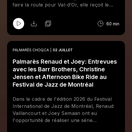
faire la route pour Val-d'Or, elle reçoit le
programmateur et vétéran du festival JP
Charest pour parler des défis de bien choisir
60 min
ses artistes pour un festival en région si
éloignée, se remémorer de beaux souvenirs
des années passées et pour mettre la table
sur cette 21e édition. Ensemble, iels parlent
PALMARÈS CHOQ.CA
02 JUILLET
aussi de leur amour pour Taxi Girls, un
Palmarès Renaud et Joey: Entrevues
groupe signé chez Stomp Records, là où ce
même JP travaille comme bookeur.
avec les Barr Brothers, Christine
Jensen et Afternoon Bike Ride au
Festival de Jazz de Montréal
Dans le cadre de l'édition 2026 du Festival
International de Jazz de Montréal, Renaud
Vaillancourt et Joey Semaan ont eu
l'opportunité de réaliser une série
d'entrevues devant public. Derrière le micro