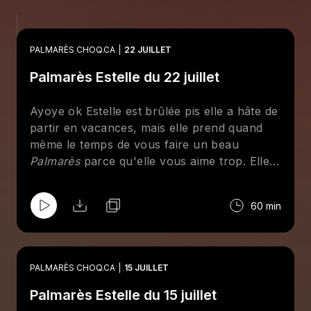
PALMARÈS CHOQ.CA
22 JUILLET
Palmarès Estelle du 22 juillet
Ayoye ok Estelle est brûlée pis elle a hâte de
partir en vacances, mais elle prend quand
même le temps de vous faire un beau
Palmarès
parce qu'elle vous aime trop. Elle
revient rapidement sur son expérience au
FRIMAT, en particulier sur le concert de
60 min
Guhn Twei, glisse un mot sur le nouveau
festival Triptyque qui s'en vient sur Mont-
Royal en septembre et fait jouer banger
après banger.
PALMARÈS CHOQ.CA
15 JUILLET
Palmarès Estelle du 15 juillet