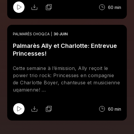
de notre cubicule installé à la Place des
60 min
Festivals, ils ont reçu Brad Barr, chanteur et
guitariste des Barr Brothers, Christine
Jensen, saxophoniste jazz de renom, ainsi
que Lia Kurihara, Éloi Le Blanc-Ringuette et
PALMARÈS CHOQ.CA
30 JUIN
David Tanton du groupe folk Afternoon Bike
Palmarès Ally et Charlotte: Entrevue
Ride.
Princesses!
Cette semaine à l’émission, Ally reçoit le
power trio rock: Princesses en compagnie
de Charlotte Boyer, chanteuse et musicienne
uqamienne!
On accueille Flavie Léger-Roy et Marie-
Philippe Thibeault-Desbiens ! Vous aurez la
60 min
chance d’écouter sur nos ondes leur
nouveau single « Peur dans l’parc » à la fin
de l'émission!