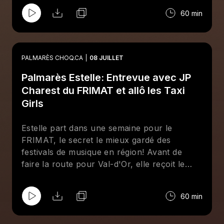
60 min
PALMARÈS CHOQ.CA
08 JUILLET
Palmarès Estelle: Entrevue avec JP
Charest du FRIMAT et allô les Taxi
Girls
Estelle part dans une semaine pour le
FRIMAT, le secret le mieux gardé des
festivals de musique en région! Avant de
faire la route pour Val-d'Or, elle reçoit le
programmateur et vétéran du festival JP
Charest pour parler des défis de bien choisir
60 min
ses artistes pour un festival en région si
éloignée, se remémorer de beaux souvenirs