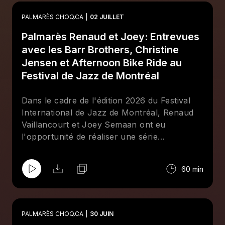
des années passées et pour mettre la table
sur cette 21e édition. Ensemble, iels parlent
PALMARÈS CHOQ.CA
02 JUILLET
aussi de leur amour pour Taxi Girls, un
Palmarès Renaud et Joey: Entrevues
groupe signé chez Stomp Records, là où ce
même JP travaille comme bookeur.
avec les Barr Brothers, Christine
Jensen et Afternoon Bike Ride au
Festival de Jazz de Montréal
Dans le cadre de l'édition 2026 du Festival
International de Jazz de Montréal, Renaud
Vaillancourt et Joey Semaan ont eu
l'opportunité de réaliser une série
d'entrevues devant public. Derrière le micro
de notre cubicule installé à la Place des
60 min
Festivals, ils ont reçu Brad Barr, chanteur et
guitariste des Barr Brothers, Christine
Jensen, saxophoniste jazz de renom, ainsi
que Lia Kurihara, Éloi Le Blanc-Ringuette et
PALMARÈS CHOQ.CA
30 JUIN
David Tanton du groupe folk Afternoon Bike