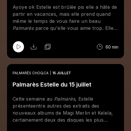
Ayoye ok Estelle est brûlée pis elle a hâte de
partir en vacances, mais elle prend quand
même le temps de vous faire un beau
Palmarès
parce qu'elle vous aime trop. Elle
revient rapidement sur son expérience au
FRIMAT, en particulier sur le concert de
60 min
Guhn Twei, glisse un mot sur le nouveau
festival Triptyque qui s'en vient sur Mont-
Royal en septembre et fait jouer banger
après banger.
PALMARÈS CHOQ.CA
15 JUILLET
Palmarès Estelle du 15 juillet
Cette semaine au
Palmarès
, Estelle
présenteentre autres des extraits des
nouveaux albums de Magi Merlin et Kelela,
certainement deux des disques les plus
attendus de 2026.