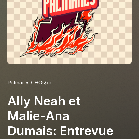
À propos
S'impliquer
Carrière
Location studio
Palmarès CHOQ.ca
Ally Neah et
Malie-Ana
Dumais: Entrevue