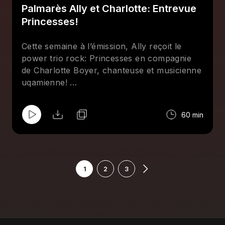
Palmarès Ally et Charlotte: Entrevue
Ride.
Princesses!
Cette semaine à l’émission, Ally reçoit le
power trio rock: Princesses en compagnie
de Charlotte Boyer, chanteuse et musicienne
uqamienne!
On accueille Flavie Léger-Roy et Marie-
Philippe Thibeault-Desbiens ! Vous aurez la
60 min
chance d’écouter sur nos ondes leur
nouveau single « Peur dans l’parc » à la fin
de l'émission!
1
2
3