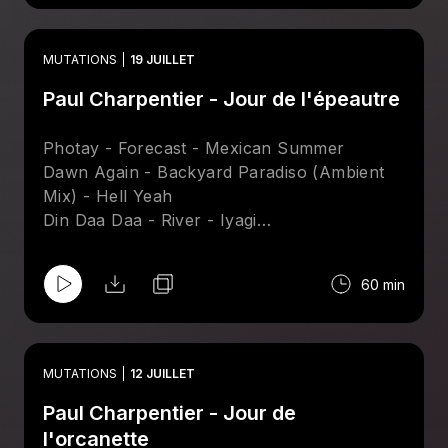
Attakshak Mix) - Nang
Kito Jempere - Ampa (Black Spuma Energy
Thieves Dub Instrumental) - Hell Yeah
MUTATIONS
19 JUILLET
James Curd & Marcellus Pittman – Shafty
Paul Charpentier - Jour de l'épeautre
Riptide - Pronto
Photay - Forecast - Mexican Summer
Dawn Again - Backyard Paradiso (Ambient
Mix) - Hell Yeah
Din Daa Daa - River - Iyagi
Jex Opolis - Phat Planet
Talking Drums - Fashionable Whale -
60 min
International Feel
Coyote - Pacific Breeze (Tony Watson’s B-
Boy Chillout Mix) - IIB?
Dawn Again - Crying Outside The Stadium -
MUTATIONS
12 JUILLET
Hell Yeah
Paul Charpentier - Jour de
Hashman Deejay - Statues - Future Times
Sea Power & Change - Strange Fruit (Soft
l'orcanette