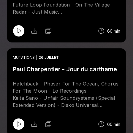
Future Loop Foundation - On The Village
Radar - Just Music
Spinning Motion - Naze (Jazzanova Remix
Instrumental) - Sonar Kollektiv
60 min
Mugwump - Until You're Worth It (Andrew
Weatherall Remix) - Subfield
Mr Beatnick & Richard Greenan - Sad
Brasstard (Object Agency Remix) - Kit
MUTATIONS
26 JUILLET
Mark E - Smokescreen - Sonar Kollektiv
Paul Charpentier - Jour du carthame
Project Sandro - Blazer - SENTRALL
Das Komplex - Like A Fish - Father & Son
Records And Tapes
Hatchback - Phaser For The Ocean, Chorus
Psychemagik - 2001 - Undercover Lovers
For The Moon - Lo Recordings
Keita Sano - Unfair Soundsystems (Special
Extended Version) - Disko Universal
Craig Bratley - Computer Controlled (Velvet
Season & The Hearts Of Gold Mix) - Tsuba
60 min
Sare Havlicek - Dreams In Light (Ray Mang