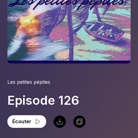
À propos
S'impliquer
Carrière
Location studio
Les petites pépites
Episode 126
Écouter