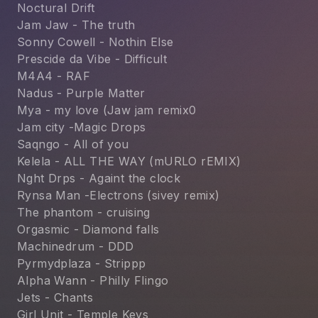
Noctural Drift
Jam Jaw - The truth
Sonny Cowell - Nothin Else
Prescide da Vibe - Difficult
M4A4 - RAF
Nadus - Purple Matter
Mya - my love (Jaw jam remix0
Jam city -Magic Drops
Saqngo - All of you
Kelela - ALL THE WAY (mURLO rEMIX)
Nght Drps - Againt the clock
Rynsa Man -Electrons (sivey remix)
The phantom - cruising
Orgasmic - Diamond falls
Machinedrum - DDD
Pyrmydplaza - Strippp
Alpha Wann - Philly Flingo
Jets - Chants
Girl Unit - Temple Keys