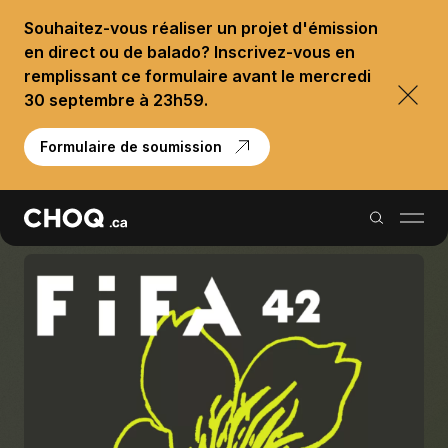
Souhaitez-vous réaliser un projet d'émission
en direct ou de balado? Inscrivez-vous en
remplissant ce formulaire avant le mercredi
30 septembre à 23h59.
Formulaire de soumission
Balados
Reportages
Palmarès