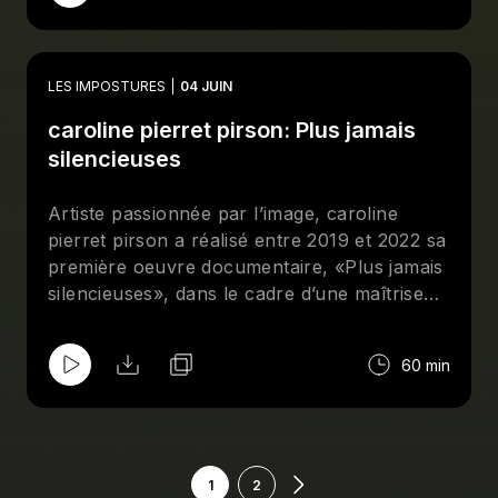
l’installation témoigne de son intérêt pour la
littérature numérique, les points de vue
intimistes et l’exploration formelle. Entre rires
LES IMPOSTURES
04 JUIN
et référence de lecture, elle présente sa
caroline pierret pirson: Plus jamais
démarche allant des enchantements aux
effondrements.
silencieuses
Artiste passionnée par l’image, caroline
pierret pirson a réalisé entre 2019 et 2022 sa
première oeuvre documentaire, «Plus jamais
silencieuses», dans le cadre d’une maîtrise
de recherche-création. Entre le film et
l’installation, elle y amplifie les voix silenciées
60 min
par les violences patriarcales, en s’inspirant
de la polyphonie créé par la libération de la
parole du mouvement #metoo. Ce troisième
épisode retrace son parcours de féministe,
son désir de représentation et les
1
2