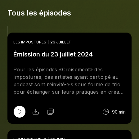
Tous les épisodes
LES IMPOSTURES
23 JUILLET
Émission du 23 juillet 2024
Pour les épisodes «Croisement» des
Impostures, des artistes ayant participé au
podcast sont réinvité·e·s sous forme de trio
pour échanger sur leurs pratiques en créant
des points de rencontre entre celles-ci. On
parle de l’évolution du projet Micro-Nude de
90 min
Liliana Gonzalez-Jarquin, qui a été ajoutée
au Cyberfeminism Index en ligne, de la
maîtrise de Tong Zhou à l’Académie des
Beaux-Arts de Hangzhou en Chine en