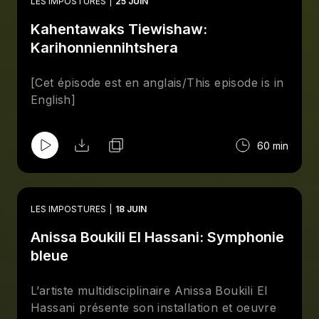
LES IMPOSTURES
25 JUIN
parallèle à la création de son collectif «Soft
Kahentawaks Tiewishaw:
Gong», et de la première résidence à
l’étranger et exposition solo d’Alice Zerini-Le
Karihonniennihtshera
Reste, «Nos lieux de rien».
[Cet épisode est en anglais/This episode is in
English]
60 min
LES IMPOSTURES
18 JUIN
Anissa Boukili El Hassani: Symphonie
bleue
L’artiste multidisciplinaire Anissa Boukili El
Hassani présente son installation et oeuvre