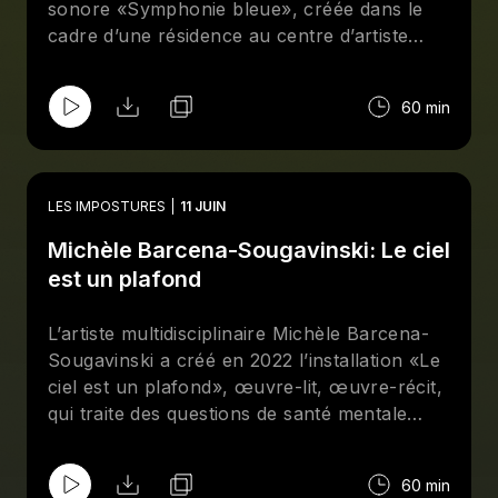
sonore «Symphonie bleue», créée dans le
cadre d’une résidence au centre d’artiste
Eastern Bloc en 2023. Première étape d’une
série intitulée «L’océan est un cri que l’on
60 min
entend pas», elle s’intéresse à la composition
musicale à partir du mouvement des vagues
et à l’Atlantique qui trace un pont entre le
Québec et le Maroc, son pays natal.
LES IMPOSTURES
11 JUIN
Profondément interdisciplinaire et engagé, le
Michèle Barcena-Sougavinski: Le ciel
travail d’Anissa fait entrer en dialogue les
thématiques de l’immigration,
est un plafond
l’océanographie et l’hybridité entre deux
cultures.
L’artiste multidisciplinaire Michèle Barcena-
Sougavinski a créé en 2022 l’installation «Le
ciel est un plafond», œuvre-lit, œuvre-récit,
qui traite des questions de santé mentale
dans une perspective collective. Projet de
recherche-création réalisé dans le cadre
60 min
d’un DESS en art, création et technologie,