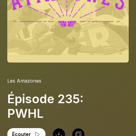
À propos
S'impliquer
Carrière
Location studio
Les Amazones
Épisode 235:
PWHL
Écouter