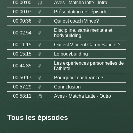
00:00:00
Aves
- Matcha latte - Intro
00:00:07
Présentation de l'épisode
00:00:36
Qui est coach Vince?
Discipline, santé mentale et
00:02:54
bodybuilding
00:11:15
Qui est Vincent Caron Saucier?
00:15:15
Le bodybuilding
Les expériences personnelles de
00:44:35
l'athlète
00:50:17
Pourquoi coach Vince?
00:57:29
Connclusion
00:58:11
Aves
- Matcha Latte - Outro
Tous les épisodes