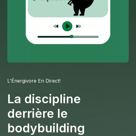
À propos
S'impliquer
Carrière
Location studio
L'Énergivore En Direct!
La discipline
derrière le
bodybuilding